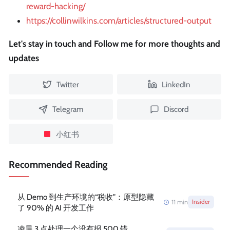
reward-hacking/
https://collinwilkins.com/articles/structured-output
Let's stay in touch and Follow me for more thoughts and
updates
Twitter
LinkedIn
Telegram
Discord
小红书
Recommended Reading
从 Demo 到生产环境的“税收”：原型隐藏
11
min
Insider
了 90% 的 AI 开发工作
凌晨 3 点处理一个没有报 500 错