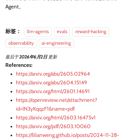
Agent。
标签：
llm-agents
evals
reward-hacking
observability
ai-engineering
最后
于
2026年6月2日
更新
References:
https://arxiv.org/abs/2605.02964
https://arxiv.org/abs/2604.15149
https://arxiv.org/html/2601.14691
https://openreview.net/attachment?
id=lN3yKqqzF1&name=pdf
https://arxiv.org/html/2603.16475v1
https://arxiv.org/pdf/2603.10060
https://lilianweng.github.io/posts/2024-11-28-