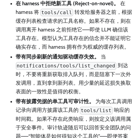
在 harness 中拒绝新工具 (Reject-on-novel)。
在
harness 将
转发给服务器之前，根据
tools/call
缓存列表检查请求的工具名称。如果不存在，则在
调用离开 harness 之前拒绝它——即使 LLM 确信该
工具存在。模型认为工具存在的信念并不能证明它
确实存在，而 harness 拥有作为权威的缓存列表。
带有同步刷新的通知驱动缓存失效。
当
到达
notifications/tools/list_changed
时，不要将重新获取排入队列，而是阻塞下一次外
发调用，直到拿到新列表。用少量的延迟损失换取
表面的一致性是值得的权衡。
带有披露凭据的单工具可审计性。
为每次工具调用
记录向调用方披露该工具的
响应的
tools/list
时间戳。如果不存在此类响应，则按定义该调用属
于安全事件。审计轨迹随后可以回答安全团队的问
题——“智能体是如何得知这个工具的”——即便答案