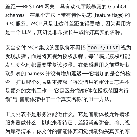
差距——REST API 网关、具有动态字段暴露的 GraphQL
schemas、在单个方法上带有特性标志 (feature flags) 的
RPC 服务。MCP 只是让这种差距变得更糟，因为调用方
是一个 LLM，其幻觉非常擅长生成恰好真实的名称。
安全交付 MCP 集成的团队将不再把
视为
tools/list
发现步骤，而是将其视为授权步骤，每当底层授权可能
发生变化时都需要重复该步骤。在敏感调用之前重新获
取列表的 harness 并没有增加延迟——它增加的是合约检
查。捕获哪个列表版本授权了每次调用的审计日志并不
是额外的文书工作——它是区分“智能体在授权范围内行
动”与“智能体猜中了一个真实名称”的唯一方法。
工具列表不是服务器能做什么。它是智能体被允许请求
服务器做什么。以此来看待它，差距就会弥合。将其视
为库存清单，你交付的智能体其幻觉就能购买真实的东