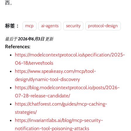
西。
标签：
mcp
ai-agents
security
protocol-design
最后
于
2026年6月3日
更新
References:
https://modelcontextprotocol.io/specification/2025-
06-18/server/tools
https://www.speakeasy.com/mcp/tool-
design/dynamic-tool-discovery
https://blog.modelcontextprotocol.io/posts/2026-
07-28-release-candidate/
https://chatforest.com/guides/mcp-caching-
strategies/
https://invariantlabs.ai/blog/mcp-security-
notification-tool-poisoning-attacks