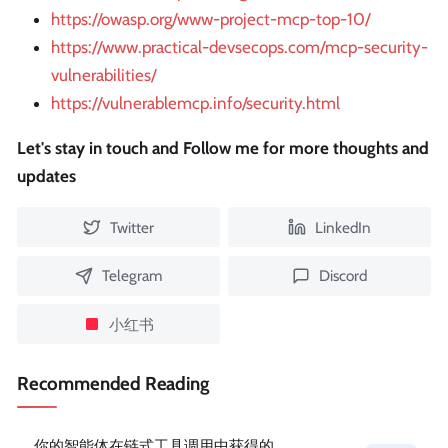
https://owasp.org/www-project-mcp-top-10/
https://www.practical-devsecops.com/mcp-security-
vulnerabilities/
https://vulnerablemcp.info/security.html
Let's stay in touch and Follow me for more thoughts and
updates
Twitter
LinkedIn
Telegram
Discord
小红书
Recommended Reading
你的智能体在链式工具调用中获得的