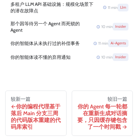
多租户 LLM API 基础设施：规模化场景下
11
min
Llm
的潜在故障点
那个因等待另一个 Agent 而死锁的
10
min
Insider
Agent
你的智能体从未执行过的补偿事务
11
min
Ai-Agents
你的智能体读不懂的弃用通知
10
min
Insider
较新一篇
较旧一篇
你的编程代理基于
你的 Agent 每一轮都
落后 Main 分支三周
在重新生成对话摘
的代码版本重建的代
要，只因缓存键包含
码库索引
了一个时间戳