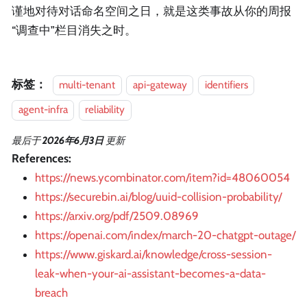
谨地对待对话命名空间之日，就是这类事故从你的周报
“调查中”栏目消失之时。
标签：
multi-tenant
api-gateway
identifiers
agent-infra
reliability
最后
于
2026年6月3日
更新
References:
https://news.ycombinator.com/item?id=48060054
https://securebin.ai/blog/uuid-collision-probability/
https://arxiv.org/pdf/2509.08969
https://openai.com/index/march-20-chatgpt-outage/
https://www.giskard.ai/knowledge/cross-session-
leak-when-your-ai-assistant-becomes-a-data-
breach