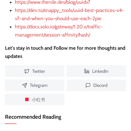
https://www.thenile.dev/blog/uuidv7
https://dev.to/snappy_tools/uuid-best-practices-v4-
v7-and-when-you-should-use-each-2pie
https://docs.solo.io/gateway/1.20.x/traffic-
management/session-affinity/hash/
Let's stay in touch and Follow me for more thoughts and
updates
Twitter
LinkedIn
Telegram
Discord
小红书
Recommended Reading