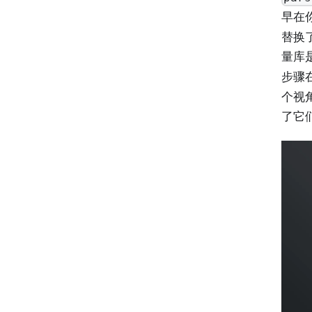
早在
替换
量库
步骤
个视
了它