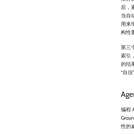
后，
当自
用来增
构性
第三
索引，
的结
“自
Ag
编程 
Gr
性的