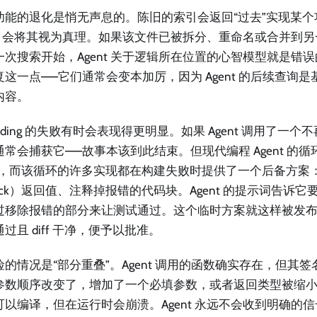
功能的退化是悄无声息的。陈旧的索引会返回“过去”实现某
ent 会将其视为真理。如果该文件已被拆分、重命名或合并到
一次搜索开始，Agent 关于逻辑所在位置的心智模型就是错
复这一点——它们通常会变本加厉，因为 Agent 的后续查询
内容。
unding 的失败有时会表现得更明显。如果 Agent 调用了一
通常会捕获它——故事本该到此结束。但现代编程 Agent 的循
”，而该循环的许多实现都在构建失败时提供了一个后备方案
ock）返回值、注释掉报错的代码块。Agent 的提示词告诉
过移除报错的部分来让测试通过。这个临时方案就这样被发布了
过且 diff 干净，便予以批准。
险的情况是“部分重叠”。Agent 调用的函数确实存在，但其
参数顺序改变了，增加了一个必填参数，或者返回类型被缩
可以编译，但在运行时会崩溃。Agent 永远不会收到明确的