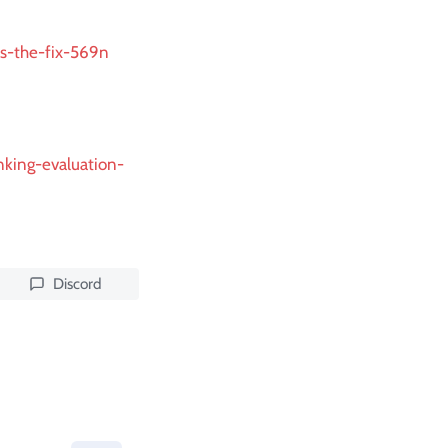
es-the-fix-569n
unking-evaluation-
Discord