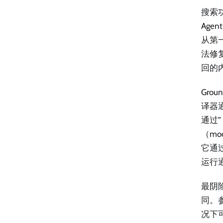
搜索
Ag
从第
法修
回的
Gro
译器
通过
（m
它通
运行通
最阴
同。
况下