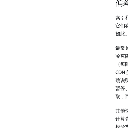
偏
索引
它们
如此
最常见
冷克隆
（每
CD
确说
暂停
取，
其他
计算嵌
模分