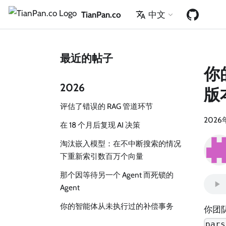
TianPan.co
中文
最近的帖子
你
2026
版
评估了错误的 RAG 管道环节
2026
在 18 个月后复现 AI 决策
淘汰嵌入模型：在不中断搜索的情况
下重新索引数百万个向量
那个因等待另一个 Agent 而死锁的
Agent
你的智能体从未执行过的补偿事务
你团队
pars