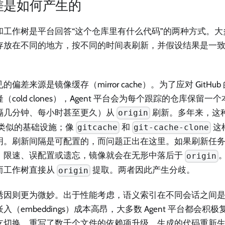
差是如何产生的
和工作树是平台回答“这个仓库里有什么代码”的两种方式。大多数 
存放在不同的地方，按不同的时间表刷新，并假设结果是一
。
的偏差来源是镜像缓存（mirror cache）。为了应对 GitH
（cold clones），Agent 平台会为每个跟踪的仓库保留
隔几分钟、每小时甚至更久）从
刷新。多年来，这
origin
N 类似的基础设施；像
和
这
gitcache
git-cache-clone
明。刷新间隔是可配置的，而问题正出在这里。如果刷新任
、限速、误配置或遗忘，镜像就会在无形中落后于
origin
而工作树直接从
提取。两者因此产生分歧。
origin
诱因则更为微妙。出于性能考虑，语义索引在不同会话之间是
入（embeddings）成本高昂，大多数 Agent 平台都会
支切换、重写了数千个文件的依赖项升级、生成的代码重新生成或