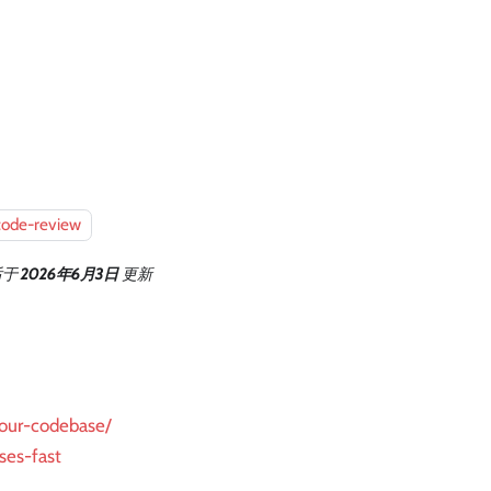
code-review
后
于
2026年6月3日
更新
your-codebase/
ses-fast