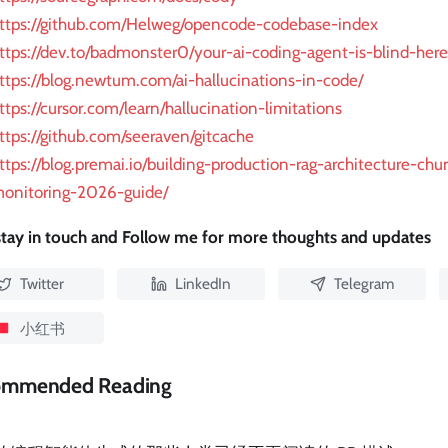
ttps://github.com/Helweg/opencode-codebase-index
ttps://dev.to/badmonster0/your-ai-coding-agent-is-blind-her
ttps://blog.newtum.com/ai-hallucinations-in-code/
ttps://cursor.com/learn/hallucination-limitations
ttps://github.com/seeraven/gitcache
ttps://blog.premai.io/building-production-rag-architecture-ch
onitoring-2026-guide/
 stay in touch and Follow me for more thoughts and updates
Twitter
LinkedIn
Telegram
小红书
ommended Reading