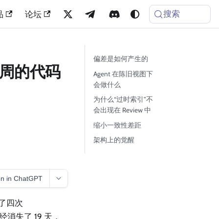
搜索
品
论坛
偏差是如何产生的
三周的代码
Agent 在陈旧视图下
会做什么
为什么“过时索引”不
会出现在 Review 中
缩小一致性差距
架构上的觉醒
n in ChatGPT
用了四次
失了 19 天，