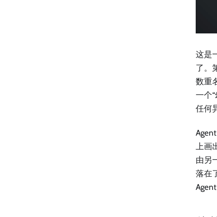
这是
了。
数重名
一个“
任何
Age
上画出
由另一
落在
Ag