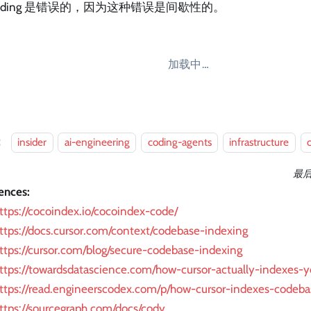
unding 是错误的，因为这种错误是间歇性的。
加载中…
：
insider
ai-engineering
coding-agents
infrastructure
最
ences:
ttps://cocoindex.io/cocoindex-code/
ttps://docs.cursor.com/context/codebase-indexing
ttps://cursor.com/blog/secure-codebase-indexing
ttps://towardsdatascience.com/how-cursor-actually-indexes-
ttps://read.engineerscodex.com/p/how-cursor-indexes-codeba
ttps://sourcegraph.com/docs/cody