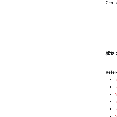
Gro
标签
Refer
h
h
h
h
h
h