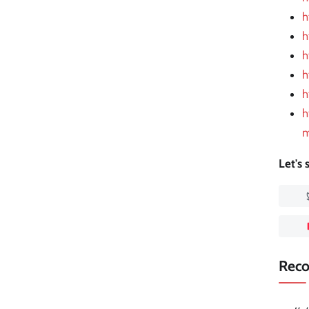
h
h
h
h
h
h
m
Let's
Rec