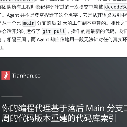
你团队所有工程师都记得评审过的一次提交中就被
decodeS
了。Agent 并不是凭空捏造了这个名字，它是从其语义索引中
是从一个比
分支落后 21 天的工作副本重建的。相比之下，
main
在会话开始时运行了
，操作的是最新的代码。对
git pull
角，相隔三周，而 Agent 却自信地用一段无法针对任何真实
们。