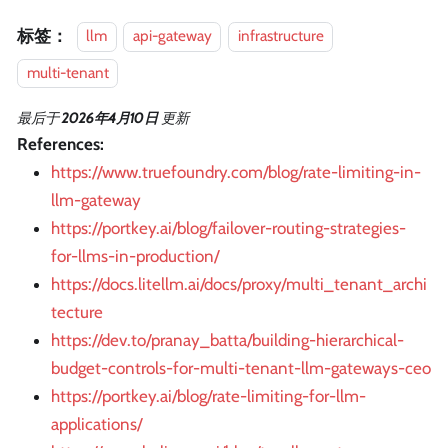
标签：
llm
api-gateway
infrastructure
multi-tenant
最后
于
2026年4月10日
更新
References:
https://www.truefoundry.com/blog/rate-limiting-in-
llm-gateway
https://portkey.ai/blog/failover-routing-strategies-
for-llms-in-production/
https://docs.litellm.ai/docs/proxy/multi_tenant_archi
tecture
https://dev.to/pranay_batta/building-hierarchical-
budget-controls-for-multi-tenant-llm-gateways-ceo
https://portkey.ai/blog/rate-limiting-for-llm-
applications/