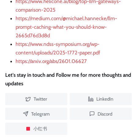
https://www.helicone.ai/blog/top-llm-gateways-
comparison-2025
https://medium.com/@michael.hannecke/llm-
prompt-caching-what-you-should-know-
2665d76d3d8d
https://www.ndss-symposium.org/wp-
content/uploads/2025-1772-paper.pdf
https://arxiv.org/abs/2601.06627
Let's stay in touch and Follow me for more thoughts and
updates
Twitter
LinkedIn
Telegram
Discord
小红书