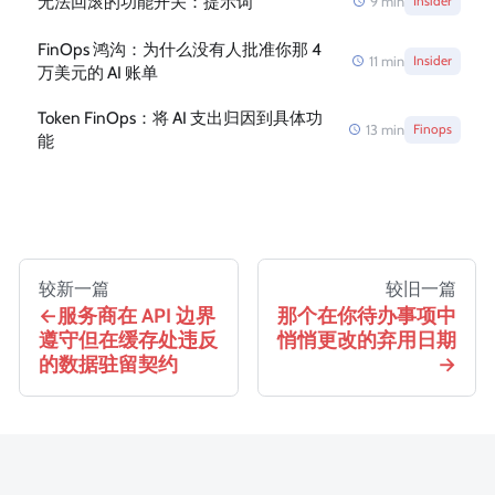
无法回滚的功能开关：提示词
9
min
Insider
FinOps 鸿沟：为什么没有人批准你那 4
11
min
Insider
万美元的 AI 账单
Token FinOps：将 AI 支出归因到具体功
13
min
Finops
能
较新一篇
较旧一篇
服务商在 API 边界
那个在你待办事项中
遵守但在缓存处违反
悄悄更改的弃用日期
的数据驻留契约