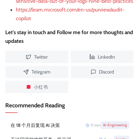
sensitive-data-out-of-your-logs-nine-best-practices
https://learn.microsoft.com/en-us/purview/audit-
copilot
Let's stay in touch and Follow me for more thoughts and
updates
Twitter
LinkedIn
Telegram
Discord
小红书
Recommended Reading
在 18 个月后复现 AI 决策
11
min
Ai-Engineering