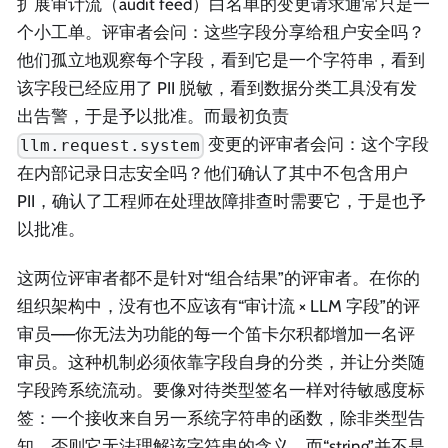
扩展审计流（audit feed）白名单的变更请求通常只是一
个小工单。评审者会问：这些字段分享给租户安全吗？
他们孤立地观察每个字段，看到它是一个字符串，看到
该字段已经应用了 PII 脱敏，看到数据分类工具没有发
出告警，于是予以批准。而最初负责
变更的评审者会问：这个字段
llm.request.system
在内部记录日志安全吗？他们确认了其中不包含用户
PII，确认了工程师在处理故障排查时需要它，于是也予
以批准。
这两位评审者都不是针对“组合结果”的评审者。在你的
组织架构中，没有也不应该有“审计流 × LLM 字段”的评
审员——你无法为功能的每一个笛卡尔积都增加一名评
审员。这种机制必须依靠字段自身的分类，并让分类随
字段跨系统流动。要像对待类型签名一样对待敏感度标
签：一个接收来自另一系统字符串的函数，除非类型告
知，否则它无法理解该字符串的含义，而“string”并不是