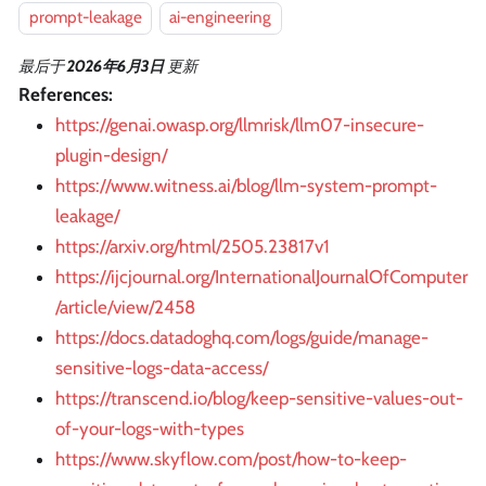
prompt-leakage
ai-engineering
最后
于
2026年6月3日
更新
References:
https://genai.owasp.org/llmrisk/llm07-insecure-
plugin-design/
https://www.witness.ai/blog/llm-system-prompt-
leakage/
https://arxiv.org/html/2505.23817v1
https://ijcjournal.org/InternationalJournalOfComputer
/article/view/2458
https://docs.datadoghq.com/logs/guide/manage-
sensitive-logs-data-access/
https://transcend.io/blog/keep-sensitive-values-out-
of-your-logs-with-types
https://www.skyflow.com/post/how-to-keep-