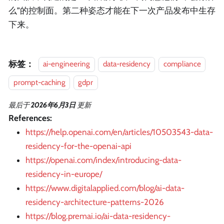
么”的控制面。第二种姿态才能在下一次产品发布中生存
下来。
标签：
ai-engineering
data-residency
compliance
prompt-caching
gdpr
最后
于
2026年6月3日
更新
References:
https://help.openai.com/en/articles/10503543-data-
residency-for-the-openai-api
https://openai.com/index/introducing-data-
residency-in-europe/
https://www.digitalapplied.com/blog/ai-data-
residency-architecture-patterns-2026
https://blog.premai.io/ai-data-residency-