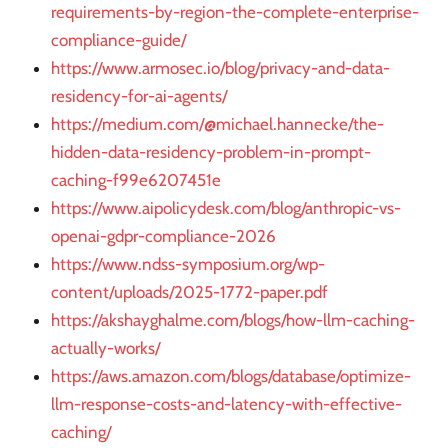
requirements-by-region-the-complete-enterprise-
compliance-guide/
https://www.armosec.io/blog/privacy-and-data-
residency-for-ai-agents/
https://medium.com/@michael.hannecke/the-
hidden-data-residency-problem-in-prompt-
caching-f99e6207451e
https://www.aipolicydesk.com/blog/anthropic-vs-
openai-gdpr-compliance-2026
https://www.ndss-symposium.org/wp-
content/uploads/2025-1772-paper.pdf
https://akshayghalme.com/blogs/how-llm-caching-
actually-works/
https://aws.amazon.com/blogs/database/optimize-
llm-response-costs-and-latency-with-effective-
caching/