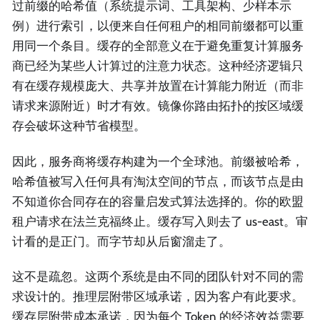
过前缀的哈希值（系统提示词、工具架构、少样本示
例）进行索引，以便来自任何租户的相同前缀都可以重
用同一个条目。缓存的全部意义在于避免重复计算服务
商已经为某些人计算过的注意力状态。这种经济逻辑只
有在缓存规模庞大、共享并放置在计算能力附近（而非
请求来源附近）时才有效。镜像你路由拓扑的按区域缓
存会破坏这种节省模型。
因此，服务商将缓存构建为一个全球池。前缀被哈希，
哈希值被写入任何具有淘汰空间的节点，而该节点是由
不知道你合同存在的容量启发式算法选择的。你的欧盟
租户请求在法兰克福终止。缓存写入则去了 us-east。审
计看的是正门。而字节却从后窗溜走了。
这不是疏忽。这两个系统是由不同的团队针对不同的需
求设计的。推理层附带区域承诺，因为客户有此要求。
缓存层附带成本承诺，因为每个 Token 的经济效益需要