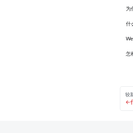
为
什
W
怎
较