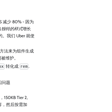
S 减少 80% - 因为
着
独特的样式
增长
。我们 Uber 就使
方法来为组件生成
易被维护。
转化成
.
px
rem
闪问题
0KB Tier 2,
 内容，然后按需加