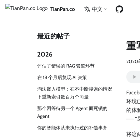
TianPan.co
中文
最近的帖子
重写
2026
2020
评估了错误的 RAG 管道环节
在 18 个月后复现 AI 决策
淘汰嵌入模型：在不中断搜索的情况
Fac
下重新索引数百万个向量
环境已
那个因等待另一个 Agent 而死锁的
的体验
Agent
——
你的智能体从未执行过的补偿事务
将这两