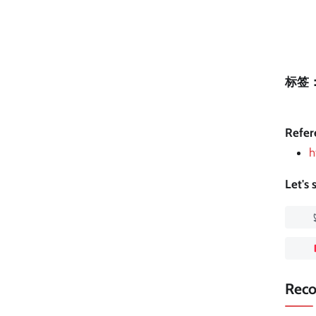
标签
Refer
h
Let's
Rec