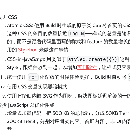
改进 CSS
Atomic CSS: 使用 Build 时生成的原子类 CSS 将首页的 CS
这种 CSS 的条目的数量接近
——样式的总量是随
log N
的，而不是跟着代码里面写的样式和 feature 的数量增长的
用的
Styletron
来做这件事情。
CSS-in-JavaScript: 用类似于
这种
stylex.create({})
Style，跟组件放到一起，以增加
可删除性
，让样式更容
统一使用
让缩放的时候体验更好， Build 时自动将
rem
使用 CSS 变量实现黑暗模式
使用 HTML 内嵌 SVG 作为图标，解决图标延迟渲染的一
分拆 JavaScript 以优化性能
增量式加载代码，把 500 KB 的总代码，分成 50KB Tier 1，15
300KB Tier 3，分别对应骨架内容、首屏内容 、非 UI
载。