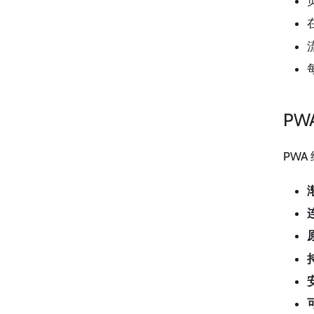
PW
PW