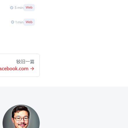
5
min
Web
1
min
Web
较旧一篇
cebook.com