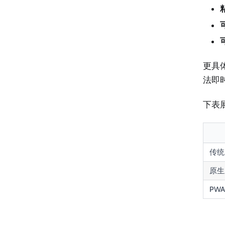
更具
法即
下表
传统
原生
PWA