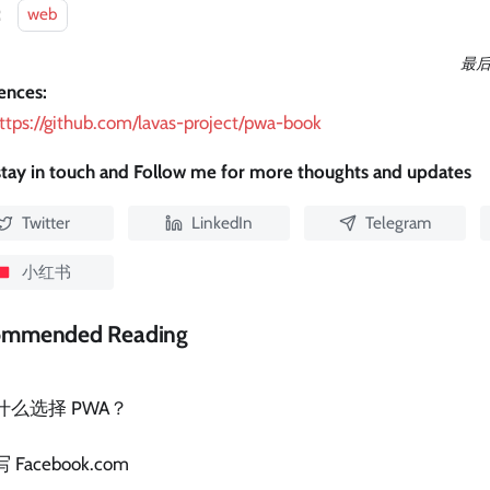
：
web
最
ences:
ttps://github.com/lavas-project/pwa-book
 stay in touch and Follow me for more thoughts and updates
Twitter
LinkedIn
Telegram
小红书
ommended Reading
什么选择 PWA？
 Facebook.com