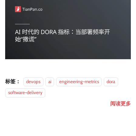
标签：
devops
ai
engineering-metrics
dora
software-delivery
阅读更多