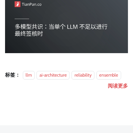
标签：
llm
ai-architecture
reliability
ensemble
阅读更多