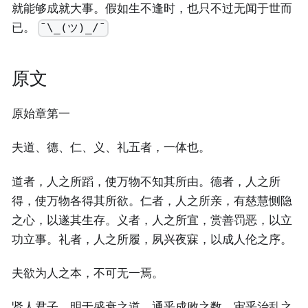
就能够成就大事。假如生不逢时，也只不过无闻于世而
已。
¯\_(ツ)_/¯
原文
原始章第一
夫道、德、仁、义、礼五者，一体也。
道者，人之所蹈，使万物不知其所由。德者，人之所
得，使万物各得其所欲。仁者，人之所亲，有慈慧恻隐
之心，以遂其生存。义者，人之所宜，赏善罚恶，以立
功立事。礼者，人之所履，夙兴夜寐，以成人伦之序。
夫欲为人之本，不可无一焉。
贤人君子，明于盛衰之道，通乎成败之数，审乎治乱之