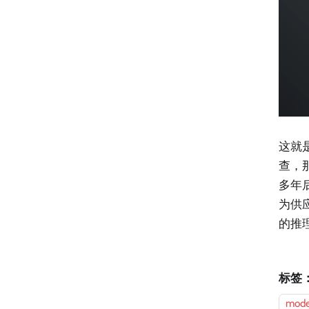
这就
查，
多年
为供
的推
标签
mode