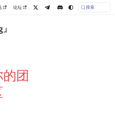
搜索
品
论坛
ng」
你的团
区