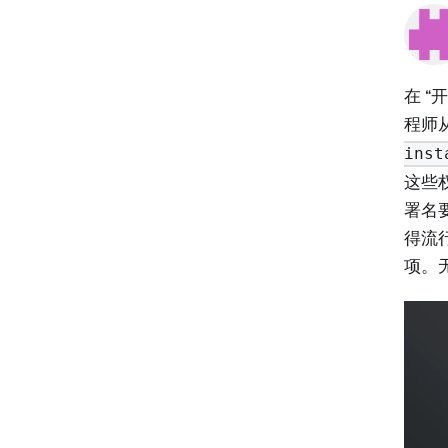
在 “
程师从
inst
这些权
署名
得流
项。