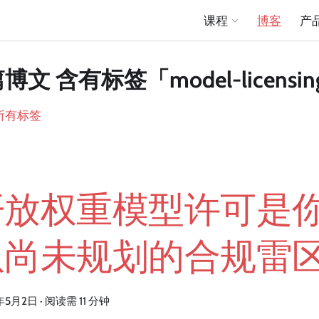
课程
博客
产
篇博文 含有标签「model-licensi
所有标签
开放权重模型许可是
队尚未规划的合规雷
年5月2日
·
阅读需 11 分钟