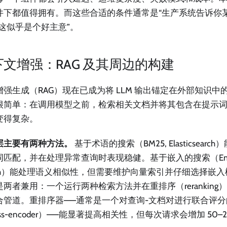
件下都值得拥有。而这些合适的条件通常是“生产系统告诉你
“这似乎是个好主意”。
下文增强：RAG 及其周边的构建
增强生成（RAG）现在已成为将 LLM 输出锚定在外部知识中
很简单：在调用模型之前，检索相关文档并将其包含在提示
变得复杂。
层主要有两种方法。
基于术语的搜索（BM25, Elasticsear
匹配，并在处理异常查询时表现稳健。基于嵌入的搜索（Embedd
arch）能处理语义相似性，但需要维护向量索引并仔细选择嵌
是两者兼用：一个运行两种检索方法并在重排序（rerankin
合管道。重排序器——通常是一个对查询-文档对进行联合评
oss-encoder）——能显著提高相关性，但每次请求会增加 50–