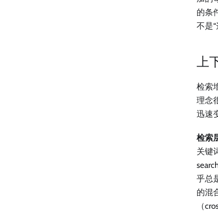
的条
不是
上
检索
理念
迅速
检索
关键词
se
乎总
的混
（cr