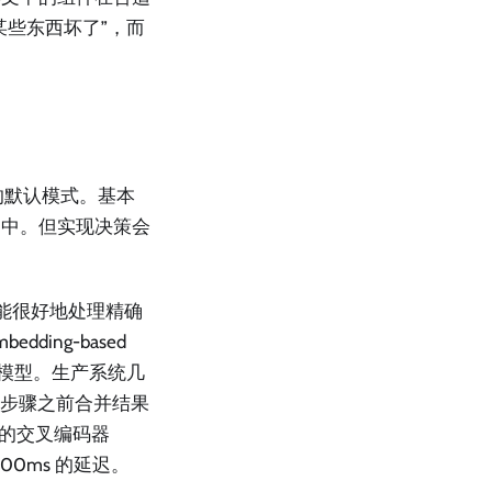
某些东西坏了”，而
的默认模式。基本
词中。但实现决策会
ch）能很好地处理精确
ing-based
入模型。生产系统几
g）步骤之前合并结果
分的交叉编码器
200ms 的延迟。