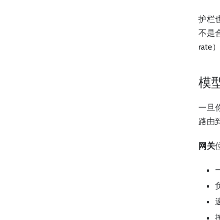
护栏
不是合
rat
模
一旦
路由
网关