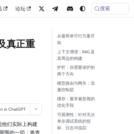
搜索
品
论坛
从最简单可行方案开
以及真正重
始
上下文增强：RAG 及
其周边的构建
护栏：你需要保护的
两个方向
模型路由与网关：流
量控制层
缓存：最常被忽视的
优化手段
n in ChatGPT
可观测性：针对无法
单步调试系统的指
现他们实际上构建
标、日志与追踪
它周围的一切：将查