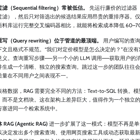
（Sequential filtering）常被低估。
先运行廉价的过滤器
过滤），然后只对筛选出的候选结果应用昂贵的重排序器。
语料库运行完整交叉编码器相比，就能将检索成本降低 60–7
写（Query rewriting）位于管道的最顶端。
用户编写的查询
下文且格式不规范。“我们对定价模型是怎么决定的？”在没
意义。查询重写步骤——另一个小的 LLM 调用——获取用户的
并生成一个清晰、独立的搜索查询。跳过这一步的团队往往
质量在不同用户之间表现不一。
格数据，RAG 需要完全不同的方法：Text-to-SQL 转换。模型
，而不是文档块。这在架构上差异巨大，值得作为一个独立
行塞进同一个检索系统中。
RAG (Agentic RAG)
进一步扩展了这一模式：模型不再是单
以决定发出多个搜索查询、使用网页搜索工具或动态获取最