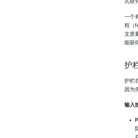
式研
一个
程（f
文质
能获
护
护栏
因为
输入