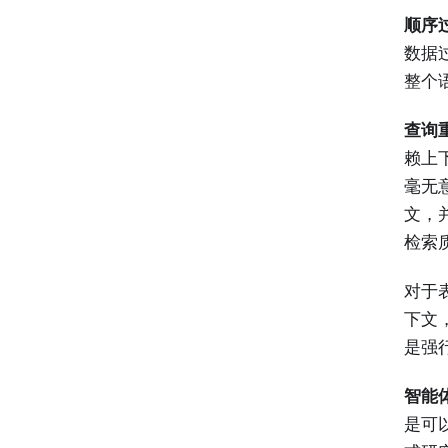
顺序过滤
数据
整个
查询重
赖上
毫无
文，
检索
对于表
下文
是强
智能体 
是可