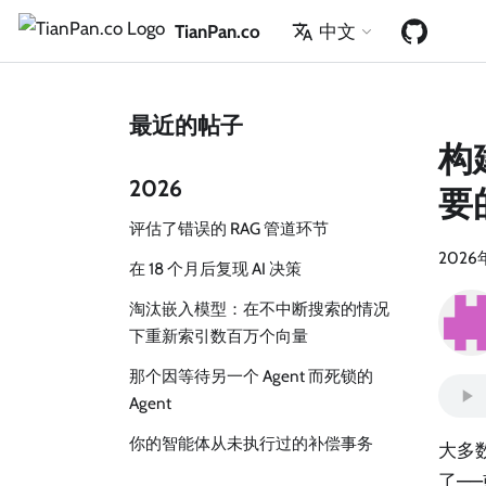
TianPan.co
中文
最近的帖子
构
2026
要
评估了错误的 RAG 管道环节
2026
在 18 个月后复现 AI 决策
淘汰嵌入模型：在不中断搜索的情况
下重新索引数百万个向量
那个因等待另一个 Agent 而死锁的
Agent
你的智能体从未执行过的补偿事务
大多
了—