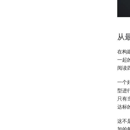
从
在构
一起
阅读
一个
型进
只有
达标
这不
加的