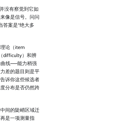
你并没有察觉到它如
起来像是信号。问问
当答案是“绝大多
论（item
ifficulty）和辨
成功曲线——能力稍强
别力差的题目则是平
法告诉你这些候选者
难度分布是否仍然跨
线中间的陡峭区域迁
不再是一项测量指