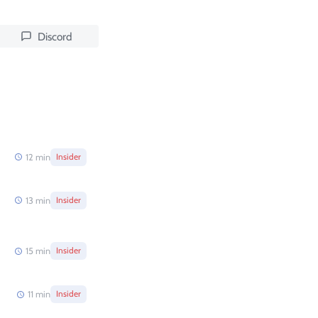
Discord
12
min
Insider
13
min
Insider
15
min
Insider
11
min
Insider