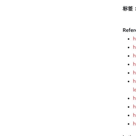
标签
Refer
h
h
h
h
h
h
l
h
h
h
h