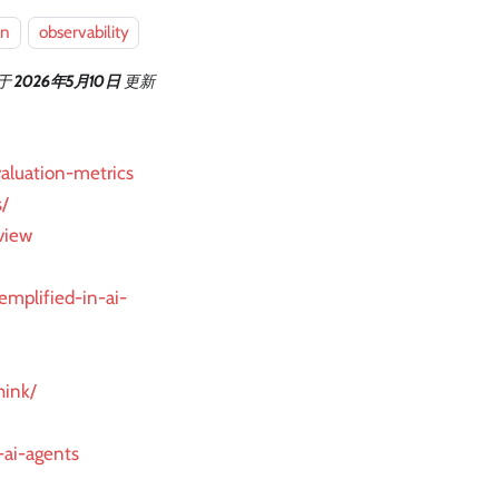
on
observability
于
2026年5月10日
更新
aluation-metrics
/
view
emplified-in-ai-
hink/
-ai-agents