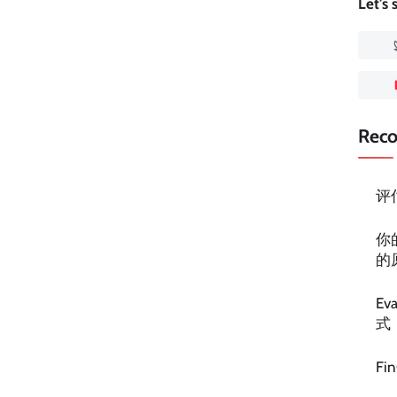
Let's
Rec
评
你
的
E
式
F