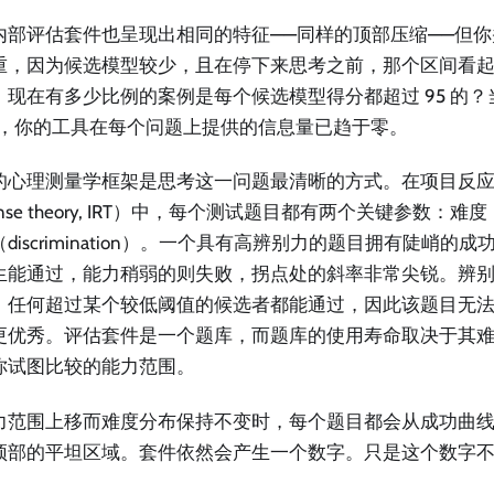
内部评估套件也呈现出相同的特征——同样的顶部压缩——但
重，因为候选模型较少，且在停下来思考之前，那个区间看
，现在有多少比例的案例是每个候选模型得分都超过 95 的？
时，你的工具在每个问题上提供的信息量已趋于零。
的心理测量学框架是思考这一问题最清晰的方式。在项目反应理
ponse theory, IRT）中，每个测试题目都有两个关键参数：难度（d
discrimination）。一个具有高辨别力的题目拥有陡峭的
生能通过，能力稍弱的则失败，拐点处的斜率非常尖锐。辨
：任何超过某个较低阈值的候选者都能通过，因此该题目无
更优秀。评估套件是一个题库，而题库的使用寿命取决于其
你试图比较的能力范围。
力范围上移而难度分布保持不变时，每个题目都会从成功曲
顶部的平坦区域。套件依然会产生一个数字。只是这个数字