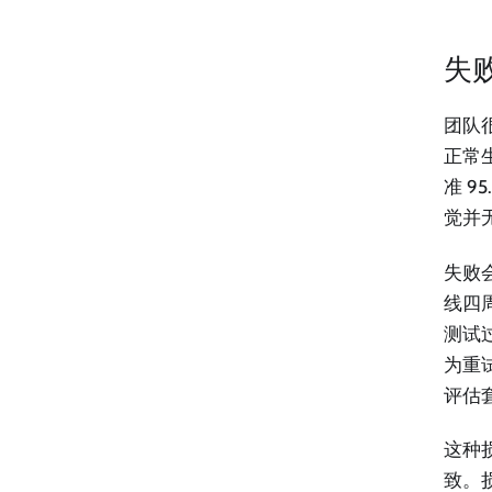
失
团队
正常
准 
觉并
失败
线四
测试
为重
评估
这种
致。