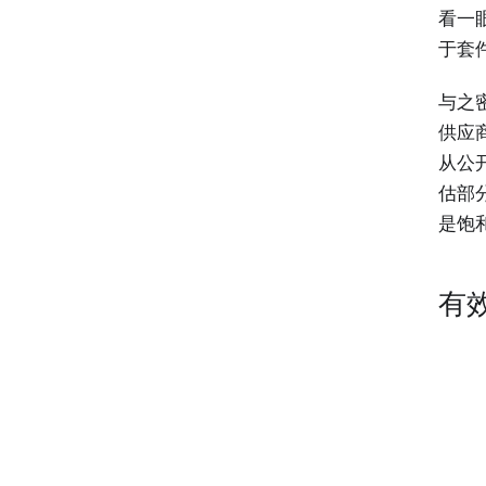
看一眼
于套
与之密
供应
从公
估部
是饱
有