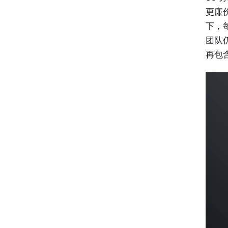
更廉
下，
团队
再包