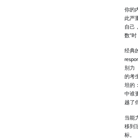
你的
此严
自己
数”
经典
res
别力（
的考
坦的
中谁
越了
当能
移到
标。