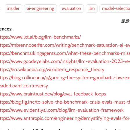
：
insider
ai-engineering
evaluation
llm
model-selecti
最后
ences:
ttps://www.lxt.ai/blog/llm-benchmarks/
ttps://mbrenndoerfer.com/writing/benchmark-saturation-ai-ev
ttps://benchmarkingagents.com/what-these-benchmarks-miss
ttps://www.goodeyelabs.com/insights/llm-evaluation-2025-re
ttps://en.wikipedia.org/wiki/Item_response_theory
ttps://blog.collinear.ai/p/gaming-the-system-goodharts-law-ex
eaderboard-controversy
ttps://www.braintrust.dev/blog/eval-feedback-loops
ttps://blog.fig.inc/to-solve-the-benchmark-crisis-evals-must-t
ttps://www.evidentlyai.com/blog/llm-evaluation-framework
ttps://www.anthropic.com/engineering/demystifying-evals-for