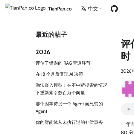
TianPan.co
中文
最近的帖子
评
2026
时
评估了错误的 RAG 管道环节
2026
在 18 个月后复现 AI 决策
淘汰嵌入模型：在不中断搜索的情况
下重新索引数百万个向量
那个因等待另一个 Agent 而死锁的
Agent
你的智能体从未执行过的补偿事务
一年前
80