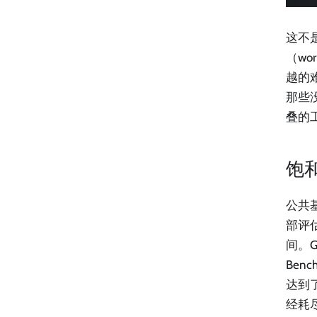
这不是
（wo
越的
那些
叠的
饱
公共
部评估
间。G
Ben
达到了
经耗