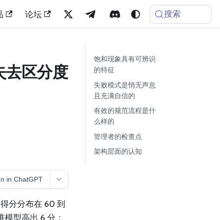
搜索
品
论坛
饱和现象具有可辨识
失去区分度
的特征
失败模式是悄无声息
且充满自信的
有效的规范流程是什
么样的
管理者的检查点
架构层面的认知
n in ChatGPT
得分分布在 60 到
模型高出 6 分；