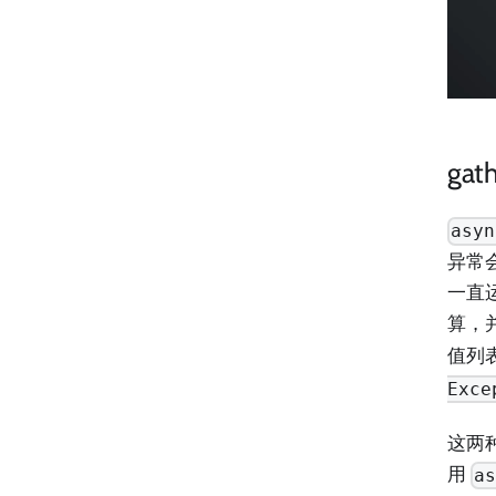
ga
asyn
异常
一直
算，
值列
Exce
这两
用
a