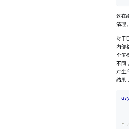
这在
清理
对于
内部
个值
不同
对生产
结果
as
  
#