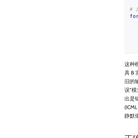
#
fo
  
这种
具 
旧的输
误”
出是错
(IC
静默依