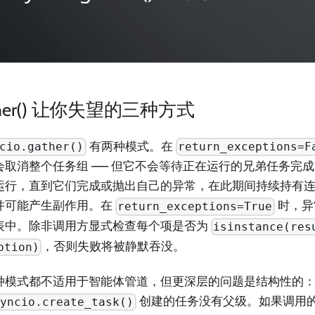
ther() 让你失望的三种方式
有两种模式。在
cio.gather()
return_exceptions=F
会取消整个任务组 —— 但它不会等待正在运行的兄弟任务完
运行，直到它们完成或抛出自己的异常，在此期间持续持有连接、消
并可能产生副作用。在
时，异
return_exceptions=True
表中。除非调用方显式检查每个项是否为
isinstance(res
，否则失败将被静默吞没。
ption)
种模式都不适用于智能体管道，但更深层的问题是结构性的
创建的任务没有父级。如果调用的协
syncio.create_task()