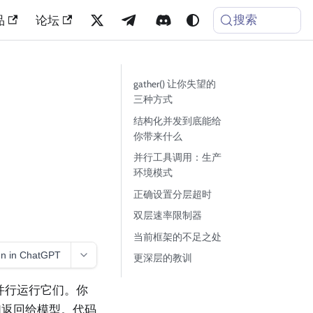
搜索
品
论坛
gather() 让你失望的
三种方式
结构化并发到底能给
你带来什么
并行工具调用：生产
环境模式
正确设置分层超时
双层速率限制器
当前框架的不足之处
n in ChatGPT
更深层的教训
并行运行它们。你
们返回给模型。代码