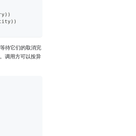
ry
)
)
tity
)
)
等待它们的取消完
。调用方可以按异