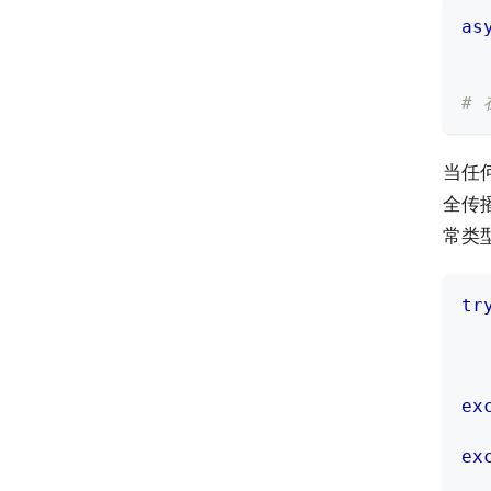
as
  
  
#
当任
全传
常类
tr
  
ex
  
ex
  