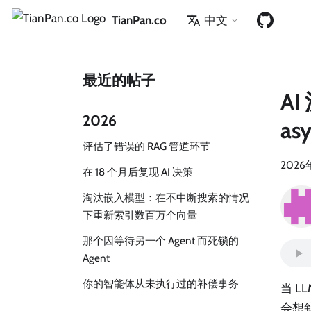
TianPan.co
中文
最近的帖子
A
2026
as
评估了错误的 RAG 管道环节
2026
在 18 个月后复现 AI 决策
淘汰嵌入模型：在不中断搜索的情况
下重新索引数百万个向量
那个因等待另一个 Agent 而死锁的
Agent
你的智能体从未执行过的补偿事务
当 
会想