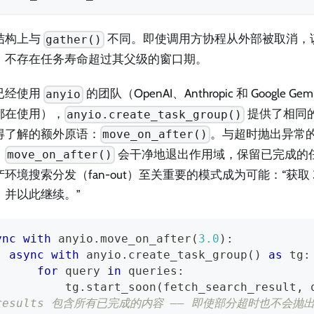
结构上与
不同。即使调用方协程从外部被取消，
gather()
。不存在任务寿命超过其父级的窗口期。
已经使用
的团队（OpenAI、Anthropic 和 Google Gemin
anyio
都在使用），
提供了相同
anyio.create_task_group()
得了解的额外原语：
。与超时抛出异常
move_on_after()
，
会干净地退出作用域，保留已完成的
move_on_after()
环境搜索分发（fan-out）至关重要的模式成为可能：“获取 
，并以此继续。”
ync
with
 anyio
.
move_on_after
(
3.0
)
:
async
with
 anyio
.
create_task_group
(
)
as
 tg
:
for
 query 
in
 queries
:
          tg
.
start_soon
(
fetch_search_result
,
 
 results 包含所有已完成的内容 —— 即使部分超时也不会抛