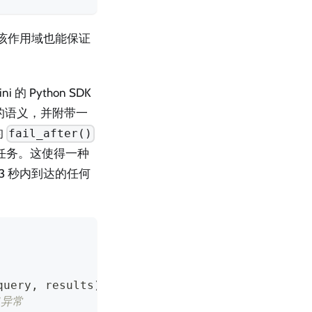
该作用域也能保证
i 的 Python SDK
的语义，并附带一
的
fail_after()
任务。这使得一种
3 秒内到达的任何
query
,
 results
)
出异常