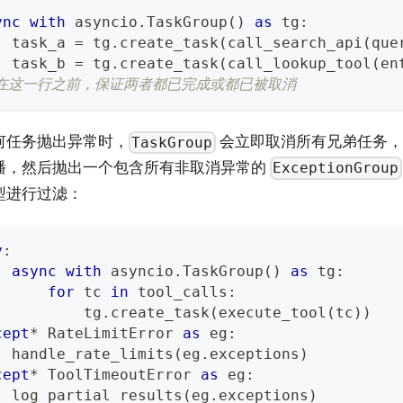
ync
with
 asyncio
.
TaskGroup
(
)
as
 tg
:
  task_a 
=
 tg
.
create_task
(
call_search_api
(
que
  task_b 
=
 tg
.
create_task
(
call_lookup_tool
(
en
 在这一行之前，保证两者都已完成或都已被取消
何任务抛出异常时，
会立即取消所有兄弟任务，
TaskGroup
播，然后抛出一个包含所有非取消异常的
ExceptionGroup
型进行过滤：
y
:
async
with
 asyncio
.
TaskGroup
(
)
as
 tg
:
for
 tc 
in
 tool_calls
:
          tg
.
create_task
(
execute_tool
(
tc
)
)
cept
*
 RateLimitError 
as
 eg
:
  handle_rate_limits
(
eg
.
exceptions
)
cept
*
 ToolTimeoutError 
as
 eg
:
  log_partial_results
(
eg
.
exceptions
)