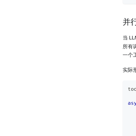
并
当 
所有
一个
实际
to
as
  
  