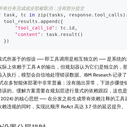
 所有任务完成或全部被取消；没有部分提交
r
 task
,
 tc 
in
zip
(
tasks
,
 response
.
tool_calls
)
  tool_results
.
append
(
{
"tool_call_id"
:
 tc
.
id
,
"content"
:
 task
.
result
(
)
}
)
模式所基于的假设 —— 即工具调用是相互独立的 —— 是系统
B 实际上依赖于工具 A 的输出，但规划器认为它们是独立的
入执行，模型会自信地处理错误数据。IBM Research 记录
模式在多智能体部署中非常普遍：没有抛出异常，下游步骤使
误的。缓解方案需要在规划层进行显式的依赖跟踪，这也是 LLM
ML 2024) 的核心思想 —— 在分发之前生成带有依赖注释的工具
赖违规的同时，实现比顺序 ReAct 高达 3.7 倍的延迟提升。