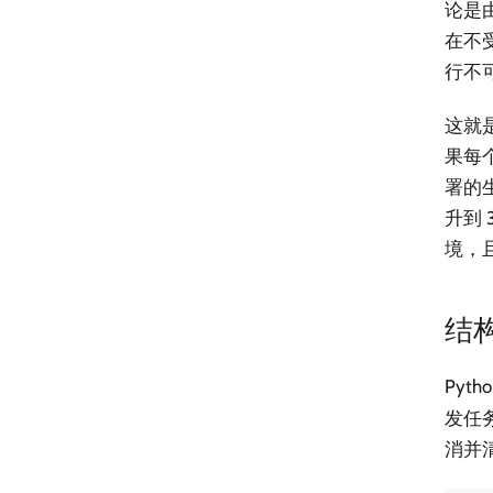
论是
在不受
行不
这就是
果每
署的
升到
境，
结
Pyth
发任
消并