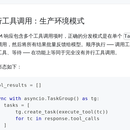
行工具调用：生产环境模式
LLM 响应包含多个工具调用项时，正确的分发模式是在单个
T
调用，然后将所有结果批量反馈给模型。顺序执行 —— 调用
工具、等待 —— 在功能上等同于完全没有并行工具调用。
形态如下：
ol_results 
=
[
]
ync
with
 asyncio
.
TaskGroup
(
)
as
 tg
:
  tasks 
=
[
      tg
.
create_task
(
execute_tool
(
tc
)
)
for
 tc 
in
 response
.
tool_calls
]