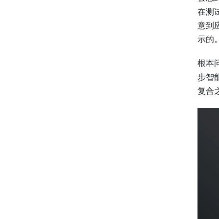
在测
意到应
示的
根本问
步智
复合