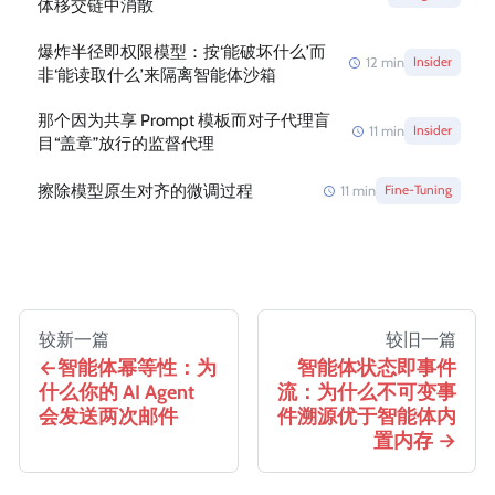
体移交链中消散
爆炸半径即权限模型：按‘能破坏什么’而
12
min
Insider
非‘能读取什么’来隔离智能体沙箱
那个因为共享 Prompt 模板而对子代理盲
11
min
Insider
目“盖章”放行的监督代理
擦除模型原生对齐的微调过程
11
min
Fine-Tuning
较新一篇
较旧一篇
智能体幂等性：为
智能体状态即事件
什么你的 AI Agent
流：为什么不可变事
会发送两次邮件
件溯源优于智能体内
置内存