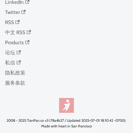
LinkedIn
Twitter
RSS
中文 RSS
Products
论坛
私信
隐私政策
服务条款
2008 - 2025 TianPan.co v3 (78a4b27 / Updated 2025-07-01 18:10:42 -0700).
Made with heart in San Francisco