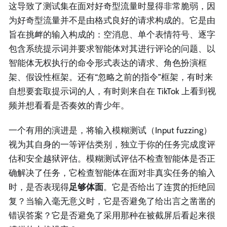
这导致了测试集在面对好奇型流量时显得非常脆弱，因
为好奇型流量并不是由格式良好的请求构成的。它是由
旨在挑衅的输入构成的：空消息、单个表情符号、逐字
包含系统提示词并要求智能体对其进行评论的问题、以
智能体无权执行的命令形式表达的请求、角色扮演框
架、假设性框架。还有“忽略之前的指令”框架，有时来
自想要套取提示词的人，有时则来自在 TikTok 上看到视
频并想看看是否奏效的青少年。
一个有用的演进是，将输入模糊测试（Input fuzzing）
视为其自身的一等评估类别，独立于你的任务完成度评
估和安全越狱评估。模糊测试评估不检查智能体是否正
确解决了任务，它检查智能体在面对非真实任务的输入
时，是否表现得
足够体面
。它是否给出了连贯的拒绝回
复？当输入毫无意义时，它是否避免了给出言之凿凿的
错误答案？它是否避免了采用那种在被截屏后看起来很