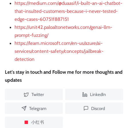
https://medium.com/@duaasif/i-built-an-ai-chatbot-
that-insulted-customers-because-i-never-tested-
edge-cases-60751f887151
https://unit42.paloaltonetworks.com/genai-llm-
prompt-fuzzing/
https://learn.microsoft.com/en-us/azure/ai-
services/content-safety/concepts/jailbreak-
detection
Let's stay in touch and Follow me for more thoughts and
updates
Twitter
LinkedIn
Telegram
Discord
小红书