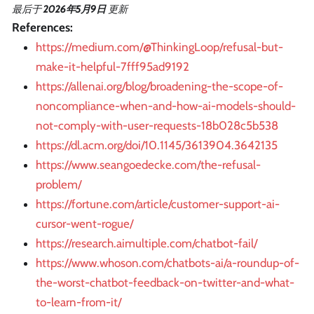
最后
于
2026年5月9日
更新
References:
https://medium.com/@ThinkingLoop/refusal-but-
make-it-helpful-7fff95ad9192
https://allenai.org/blog/broadening-the-scope-of-
noncompliance-when-and-how-ai-models-should-
not-comply-with-user-requests-18b028c5b538
https://dl.acm.org/doi/10.1145/3613904.3642135
https://www.seangoedecke.com/the-refusal-
problem/
https://fortune.com/article/customer-support-ai-
cursor-went-rogue/
https://research.aimultiple.com/chatbot-fail/
https://www.whoson.com/chatbots-ai/a-roundup-of-
the-worst-chatbot-feedback-on-twitter-and-what-
to-learn-from-it/