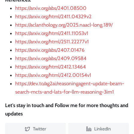
https://arxiv.org/abs/2401.08500
https://arxiv.org/html/2411.04329v2
https://aclanthology.org/2025.naacl-long.189/
https://arxiv.org/html/2411.11053v1
https://arxiv.org/html/2511.22277v1
https://arxiv.org/abs/2407.01476
https://arxiv.org/abs/2409.09584
https://arxiv.org/html/2412.13464
https://arxiv.org/html/2412.00154v1
https://dev.to/ag2ai/reasoningagent-update-beam-
search-mcts-and-lats-for-llm-reasoning-3im1
Let's stay in touch and Follow me for more thoughts and
updates
Twitter
LinkedIn