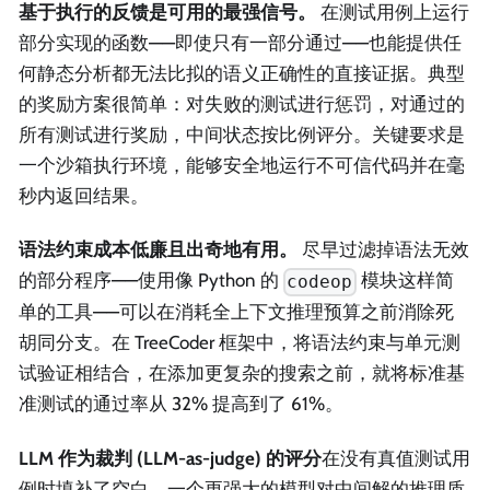
基于执行的反馈是可用的最强信号。
在测试用例上运行
部分实现的函数——即使只有一部分通过——也能提供任
何静态分析都无法比拟的语义正确性的直接证据。典型
的奖励方案很简单：对失败的测试进行惩罚，对通过的
所有测试进行奖励，中间状态按比例评分。关键要求是
一个沙箱执行环境，能够安全地运行不可信代码并在毫
秒内返回结果。
语法约束成本低廉且出奇地有用。
尽早过滤掉语法无效
的部分程序——使用像 Python 的
模块这样简
codeop
单的工具——可以在消耗全上下文推理预算之前消除死
胡同分支。在 TreeCoder 框架中，将语法约束与单元测
试验证相结合，在添加更复杂的搜索之前，就将标准基
准测试的通过率从 32% 提高到了 61%。
LLM 作为裁判 (LLM-as-judge) 的评分
在没有真值测试用
例时填补了空白。一个更强大的模型对中间解的推理质