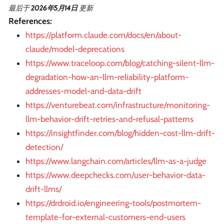
最后
于
2026年5月14日
更新
References:
https://platform.claude.com/docs/en/about-
claude/model-deprecations
https://www.traceloop.com/blog/catching-silent-llm-
degradation-how-an-llm-reliability-platform-
addresses-model-and-data-drift
https://venturebeat.com/infrastructure/monitoring-
llm-behavior-drift-retries-and-refusal-patterns
https://insightfinder.com/blog/hidden-cost-llm-drift-
detection/
https://www.langchain.com/articles/llm-as-a-judge
https://www.deepchecks.com/user-behavior-data-
drift-llms/
https://drdroid.io/engineering-tools/postmortem-
template-for-external-customers-end-users