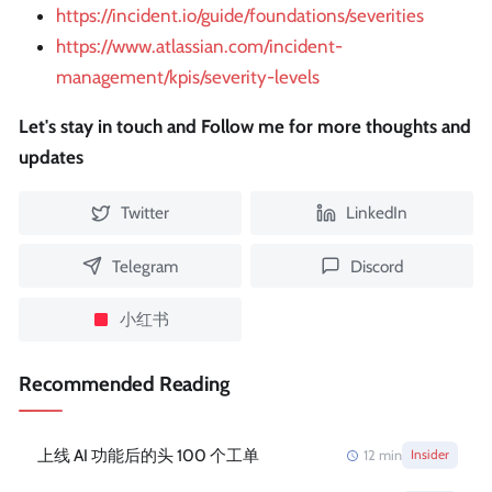
https://incident.io/guide/foundations/severities
https://www.atlassian.com/incident-
management/kpis/severity-levels
Let's stay in touch and Follow me for more thoughts and
updates
Twitter
LinkedIn
Telegram
Discord
小红书
Recommended Reading
上线 AI 功能后的头 100 个工单
12
min
Insider