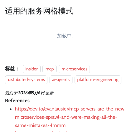
适用的服务网格模式
加载中…
标签：
insider
mcp
microservices
distributed-systems
ai-agents
platform-engineering
最后
于
2026年5月6日
更新
References:
https://dev.to/evanlausier/mcp-servers-are-the-new-
microservices-sprawl-and-were-making-all-the-
same-mistakes-4mmm