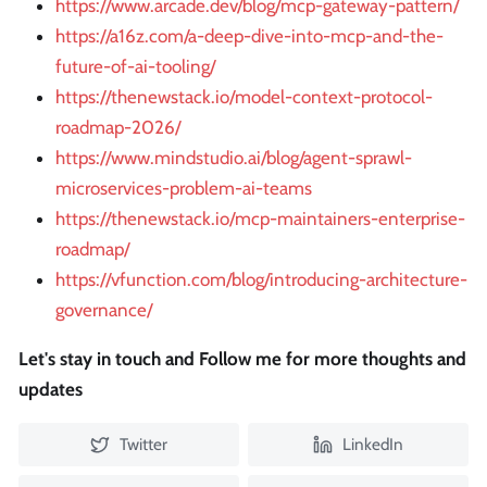
https://www.arcade.dev/blog/mcp-gateway-pattern/
https://a16z.com/a-deep-dive-into-mcp-and-the-
future-of-ai-tooling/
https://thenewstack.io/model-context-protocol-
roadmap-2026/
https://www.mindstudio.ai/blog/agent-sprawl-
microservices-problem-ai-teams
https://thenewstack.io/mcp-maintainers-enterprise-
roadmap/
https://vfunction.com/blog/introducing-architecture-
governance/
Let's stay in touch and Follow me for more thoughts and
updates
Twitter
LinkedIn