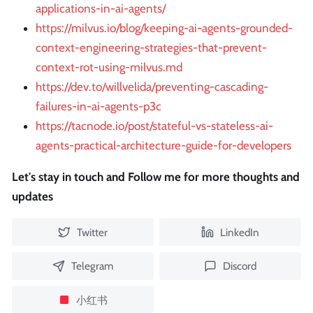
applications-in-ai-agents/
https://milvus.io/blog/keeping-ai-agents-grounded-
context-engineering-strategies-that-prevent-
context-rot-using-milvus.md
https://dev.to/willvelida/preventing-cascading-
failures-in-ai-agents-p3c
https://tacnode.io/post/stateful-vs-stateless-ai-
agents-practical-architecture-guide-for-developers
Let's stay in touch and Follow me for more thoughts and
updates
Twitter
LinkedIn
Telegram
Discord
小红书