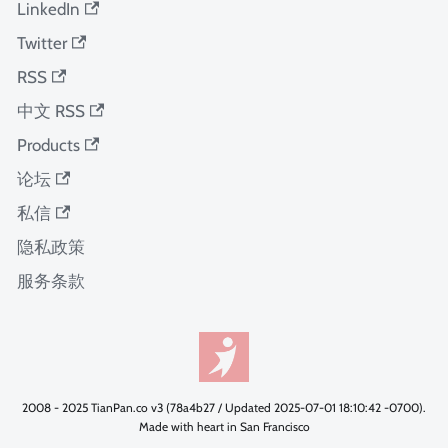
LinkedIn
Twitter
RSS
中文 RSS
Products
论坛
私信
隐私政策
服务条款
2008 - 2025 TianPan.co v3 (78a4b27 / Updated 2025-07-01 18:10:42 -0700).
Made with heart in San Francisco