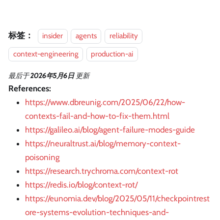
标签：
insider
agents
reliability
context-engineering
production-ai
最后
于
2026年5月6日
更新
References:
https://www.dbreunig.com/2025/06/22/how-
contexts-fail-and-how-to-fix-them.html
https://galileo.ai/blog/agent-failure-modes-guide
https://neuraltrust.ai/blog/memory-context-
poisoning
https://research.trychroma.com/context-rot
https://redis.io/blog/context-rot/
https://eunomia.dev/blog/2025/05/11/checkpointrest
ore-systems-evolution-techniques-and-