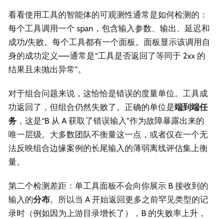
看看使用工具的智能体的可观测性通常是如何检测的：
每个工具调用一个 span，包含输入参数、输出、延迟和
成功/失败。每个工具都有一个面板。面板显示该调用自
身的成功定义——通常是“工具是否返回了等同于 2xx 的
结果且未抛出异常”。
对于组合问题来说，这恰恰是错误的度量单位。工具成
功返回了，但组合仍然失败了。正确的单位是
端到端任
务
，这是“B 从 A 获取了错误输入”作为故障暴露出来的
唯一层级。大多数团队不衡量这一点，或者仅在一个无
法反映组合边缘案例的长尾输入的薄弱离线评估集上衡
量。
第二个检测差距：单工具面板不会向你展示 B 接收到的
输入的
分布
。所以当 A 开始返回更多之前罕见类型的记
录时（例如因为上游目录增长了），B 的失败率上升，