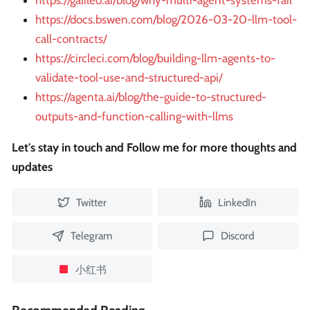
https://galileo.ai/blog/why-multi-agent-systems-fail
https://docs.bswen.com/blog/2026-03-20-llm-tool-
call-contracts/
https://circleci.com/blog/building-llm-agents-to-
validate-tool-use-and-structured-api/
https://agenta.ai/blog/the-guide-to-structured-
outputs-and-function-calling-with-llms
Let's stay in touch and Follow me for more thoughts and
updates
Twitter
LinkedIn
Telegram
Discord
小红书