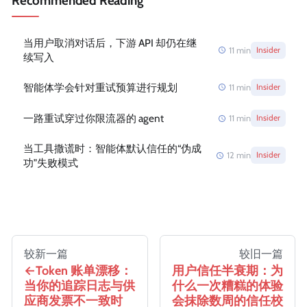
Recommended Reading
当用户取消对话后，下游 API 却仍在继
11
min
Insider
续写入
智能体学会针对重试预算进行规划
11
min
Insider
一路重试穿过你限流器的 agent
11
min
Insider
当工具撒谎时：智能体默认信任的“伪成
12
min
Insider
功”失败模式
较新一篇
较旧一篇
Token 账单漂移：
用户信任半衰期：为
当你的追踪日志与供
什么一次糟糕的体验
应商发票不一致时
会抹除数周的信任校