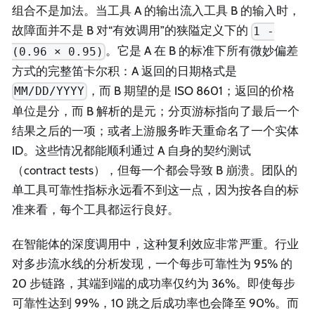
组合不是加法。当工具 A 的输出流入工具 B 的输入时，
故障面并不是 B 对“有效调用”的狭隘定义下的
1 -
。它是 A 在 B 的标准下所有微妙偏差
(0.96 × 0.95)
方式的完整笛卡尔积：A 返回的日期格式是
，而 B 期望的是 ISO 8601；返回的价格
MM/DD/YYYY
单位是分，而 B 解析的是元；分页游标指向了最后一个
结果之后的一项；或者上游服务昨天重命名了一个实体
ID。这些情况都能顺利通过 A 自身的契约测试
（contract tests），但每一个都会导致 B 崩溃。团队的
单工具可靠性指标永远看不到这一点，因为按各自的标
准来看，每个工具都运行良好。
在智能体的深度调用中，这种复利效应非常严重。行业
对多步流水线的分析发现，一个每步可靠性为 95% 的
20 步链路，其端到端的成功率仅约为 36%。即使每步
可靠性达到 99%，10 跳之后成功率也会降至 90%。而