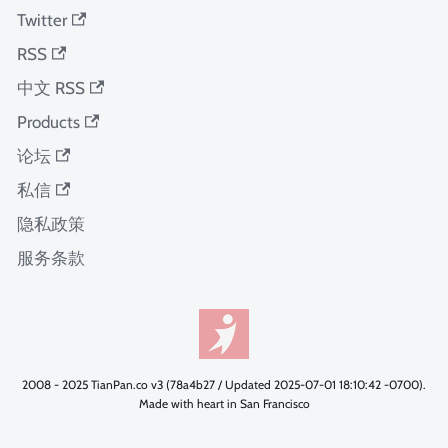
Twitter
RSS
中文 RSS
Products
论坛
私信
隐私政策
服务条款
2008 - 2025 TianPan.co v3 (78a4b27 / Updated 2025-07-01 18:10:42 -0700).
Made with heart in San Francisco