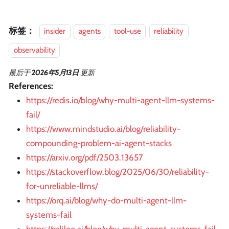
标签：
insider
agents
tool-use
reliability
observability
最后
于
2026年5月13日
更新
References:
https://redis.io/blog/why-multi-agent-llm-systems-
fail/
https://www.mindstudio.ai/blog/reliability-
compounding-problem-ai-agent-stacks
https://arxiv.org/pdf/2503.13657
https://stackoverflow.blog/2025/06/30/reliability-
for-unreliable-llms/
https://orq.ai/blog/why-do-multi-agent-llm-
systems-fail