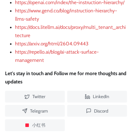
https://openai.com/index/the-instruction-hierarchy/
https://www.gend.co/blog/instruction-hierarchy-
llms-safety
https://docs.litellm.ai/docs/proxy/multi_tenant_archi
tecture
https://arxiv.org/html/2604.09443
https://repello.ai/blog/ai-attack-surface-
management
Let's stay in touch and Follow me for more thoughts and
updates
Twitter
LinkedIn
Telegram
Discord
小红书