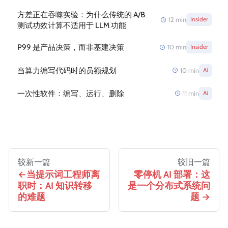
方差正在吞噬实验：为什么传统的 A/B
12
min
Insider
测试功效计算不适用于 LLM 功能
P99 是产品决策，而非基建决策
10
min
Insider
当算力编写代码时的员额规划
10
min
Ai
一次性软件：编写、运行、删除
11
min
Ai
较新一篇
较旧一篇
当提示词工程师离
零停机 AI 部署：这
职时：AI 知识转移
是一个分布式系统问
的难题
题