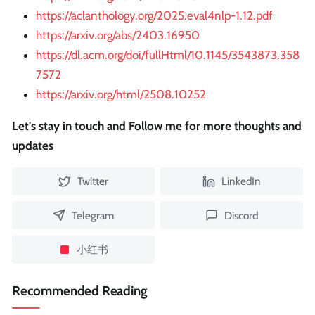
https://aclanthology.org/2025.eval4nlp-1.12.pdf
https://arxiv.org/abs/2403.16950
https://dl.acm.org/doi/fullHtml/10.1145/3543873.358
7572
https://arxiv.org/html/2508.10252
Let's stay in touch and Follow me for more thoughts and
updates
Twitter
LinkedIn
Telegram
Discord
小红书
Recommended Reading