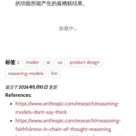
的功能所能产生的最糟糕结果。
加载中…
标签：
insider
ai
ux
product-design
reasoning-models
llm
最后
于
2026年5月10日
更新
References:
https://www.anthropic.com/research/reasoning-
models-dont-say-think
https://www.anthropic.com/research/measuring-
faithfulness-in-chain-of-thought-reasoning