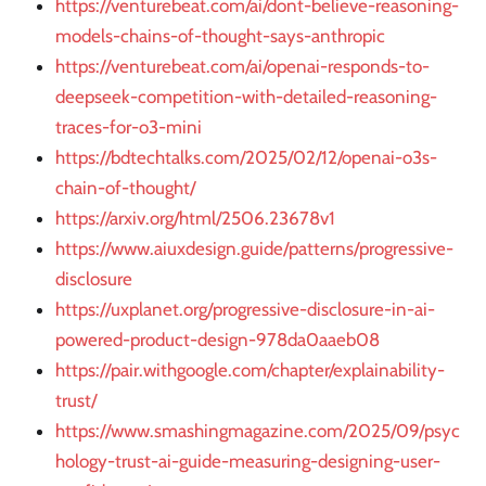
https://venturebeat.com/ai/dont-believe-reasoning-
models-chains-of-thought-says-anthropic
https://venturebeat.com/ai/openai-responds-to-
deepseek-competition-with-detailed-reasoning-
traces-for-o3-mini
https://bdtechtalks.com/2025/02/12/openai-o3s-
chain-of-thought/
https://arxiv.org/html/2506.23678v1
https://www.aiuxdesign.guide/patterns/progressive-
disclosure
https://uxplanet.org/progressive-disclosure-in-ai-
powered-product-design-978da0aaeb08
https://pair.withgoogle.com/chapter/explainability-
trust/
https://www.smashingmagazine.com/2025/09/psyc
hology-trust-ai-guide-measuring-designing-user-