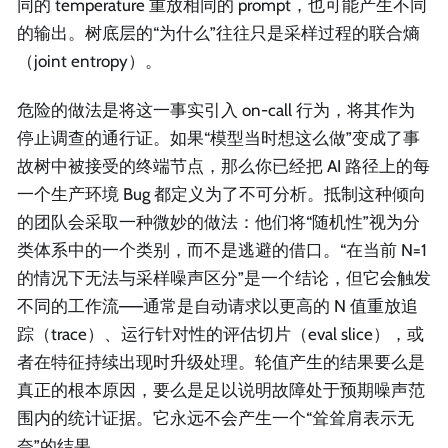
同的 temperature 重放相同的 prompt，也可能产生不同
的输出。树底层的“为什么”往往只是采样过程的联合熵
（joint entropy）。
危险的做法是将这一事实引入 on-call 行为，将其作为
停止调查的通行证。如果“模型当时想这么做”变成了事
故树中被接受的终端节点，那么你已经把 AI 路径上的每
一个生产环境 Bug 都定义为了不可分析。抵制这种倾向
的团队会采取一种微妙的做法：他们将“随机性”视为分
类体系中的一个类别，而不是逃避的借口。“在当前 N=1
的情况下无法与采样噪声区分”是一个结论，但它会触发
不同的工作流——通常是自动请求以更高的 N 值重放追
踪（trace）、运行针对性的评估切片（eval slice），或
者在特征持续出现时升级处理。轮值产生的结果要么是
真正的根本原因，要么是足以说明故障处于预期噪声范
围内的统计证据。它永远不会产生一个“耸耸肩表示无
奈”的结果。