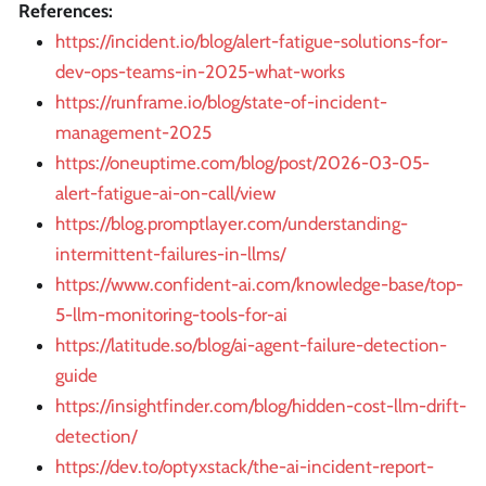
References:
https://incident.io/blog/alert-fatigue-solutions-for-
dev-ops-teams-in-2025-what-works
https://runframe.io/blog/state-of-incident-
management-2025
https://oneuptime.com/blog/post/2026-03-05-
alert-fatigue-ai-on-call/view
https://blog.promptlayer.com/understanding-
intermittent-failures-in-llms/
https://www.confident-ai.com/knowledge-base/top-
5-llm-monitoring-tools-for-ai
https://latitude.so/blog/ai-agent-failure-detection-
guide
https://insightfinder.com/blog/hidden-cost-llm-drift-
detection/
https://dev.to/optyxstack/the-ai-incident-report-