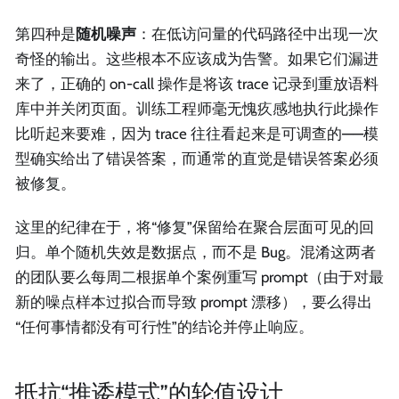
第四种是
随机噪声
：在低访问量的代码路径中出现一次
奇怪的输出。这些根本不应该成为告警。如果它们漏进
来了，正确的 on-call 操作是将该 trace 记录到重放语料
库中并关闭页面。训练工程师毫无愧疚感地执行此操作
比听起来要难，因为 trace 往往看起来是可调查的——模
型确实给出了错误答案，而通常的直觉是错误答案必须
被修复。
这里的纪律在于，将“修复”保留给在聚合层面可见的回
归。单个随机失效是数据点，而不是 Bug。混淆这两者
的团队要么每周二根据单个案例重写 prompt（由于对最
新的噪点样本过拟合而导致 prompt 漂移），要么得出
“任何事情都没有可行性”的结论并停止响应。
抵抗“推诿模式”的轮值设计