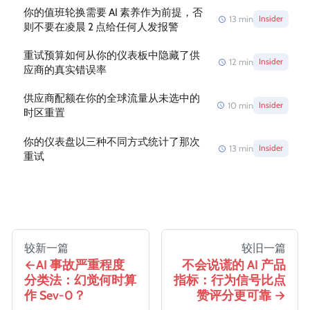
你的值班轮换需要 AI 素养作为前提，否
13
min
Insider
则不要在凌晨 2 点给任何人发报警
重试预算如何从你的仪表板中隐藏了供
12
min
Insider
应商的真实错误率
供应商配额在你的全球流量从未选中的
10
min
Insider
时区重置
你的仪表盘以三种不同方式统计了那次
13
min
Insider
重试
较新一篇
较旧一篇
AI 事故严重程度
不会说谎的 AI 产品
分类法：幻觉何时算
指标：行为信号比点
作 Sev-0？
赞评分更可靠