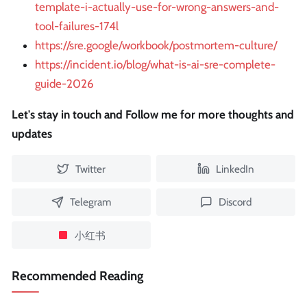
template-i-actually-use-for-wrong-answers-and-
tool-failures-174l
https://sre.google/workbook/postmortem-culture/
https://incident.io/blog/what-is-ai-sre-complete-
guide-2026
Let's stay in touch and Follow me for more thoughts and
updates
Twitter
LinkedIn
Telegram
Discord
小红书
Recommended Reading