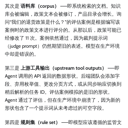
其次是
语料库（corpus）
——即系统检索的文档。知识
库会被编辑，政策文本会被修订，产品目录会增长。询
问“我们的退货政策是什么？”的评估案例是根据编写该
案例时的政策文本进行评分的。从那以后，政策可能已
经修改了 11 次。案例依然通过，因为裁判提示词
（judge prompt）仍然期望旧的表述。模型在生产环境
中却是错误的。
第三是
上游工具输出（upstream tool outputs）
——即
Agent 调用的 API 返回的数据形状。后端团队会添加字
段、弃用枚举值、更改分页方式，或从同步响应切换到
稍后解析的任务 ID。评估案例模拟的是旧的形状。
Agent 通过了评估，但在生产环境中崩溃了，因为新的
形状包含了一个提示词从未考虑过的可空字段。
第四是
规则集（rule set）
——即模型应该遵循的监管文