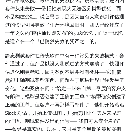
评估中最缓慢、最昂贵的失败模式。说它缓慢，是因为
套件从未失败——陈旧性表现为无法区分模型优劣，而
不是构建变红。说它昂贵，是因为当有人意识到评估通
过的模型切换导致了生产环境回归时，团队已经建立了
一年之久的“评估通过即发布”的肌肉记忆，而这一记忆
是建立在一个早已悄然失效的资产之上的。
静态测试套件在传统软件中有一种常见的失败模式：套
件通过了，但产品以没人测试过的方式崩溃了。快照评
估退化则更糟糕，因为案例本身并没有变坏——它们依
然能正确测试某些东西。问题在于底层世界已经发生了
变化。这些案例在问：“给定一封来自第二季度的客户支
持邮件，模型是否创建了正确的工单？”模型确实创建了
正确的工单。但客户不再那样写邮件了。他们开始粘贴
Slack 对话，开始上传截图，开始使用评估集从未见过
的俚语。测试套件发出的信号——“我们可以安全发布”
——曾经是真实的。现在，它只是某个星期的策展案例