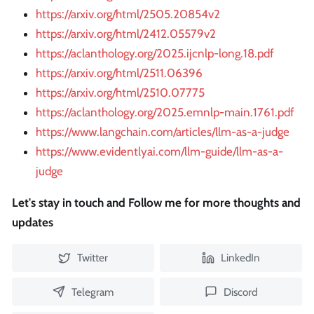
https://arxiv.org/html/2505.20854v2
https://arxiv.org/html/2412.05579v2
https://aclanthology.org/2025.ijcnlp-long.18.pdf
https://arxiv.org/html/2511.06396
https://arxiv.org/html/2510.07775
https://aclanthology.org/2025.emnlp-main.1761.pdf
https://www.langchain.com/articles/llm-as-a-judge
https://www.evidentlyai.com/llm-guide/llm-as-a-
judge
Let's stay in touch and Follow me for more thoughts and
updates
Twitter
LinkedIn
Telegram
Discord