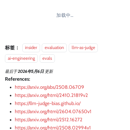
加载中…
标签：
insider
evaluation
llm-as-judge
ai-engineering
evals
最后
于
2026年5月6日
更新
References:
https://arxiv.org/abs/2508.06709
https://arxiv.org/html/2410.21819v2
https://llm-judge-bias.github.io/
https://arxiv.org/html/2604.07650v1
https://arxiv.org/html/2512.16272
https://arxiv.org/html/2508.02994v1