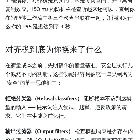
工程指标。对齐税是真实的，它是可衡量的，并且具有
复利效应。150 ms 的防护栏检查听起来还可以，直到你
在智能体工作流中将三个检查串联在一起，并纳闷为什
么你的 P95 延迟达到了 4 秒。
对齐税到底为你换来了什么
在衡量成本之前，先明确你的衡量基准。安全层执行几
个截然不同的功能，这些功能很容易被统一归类到名为
“安全”的单一思维框中：
拒绝分类器（Refusal classifiers）
阻断根本不该到达模
型的输入 —— 提示词注入尝试、越狱、违反政策的请
求。它们在生成之前运行。
输出过滤器（Output filters）
检查模型响应是否存在内
容违规、PII（个人身份信息）泄露、虚构事实或偏离主