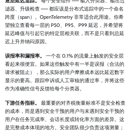
逐层延迟追踪。
每个安全组件 —— 输入分类器、输出过
滤器、升级检查 —— 都应该是分布式追踪中的一个命名
跨度（span）。OpenTelemetry 非常适合此用途。你希
望独立查看每一层的 P50、P95、P99 延迟，并希望将
延迟峰值与引起它的特定层相关联，而不是只看到总延
迟上升并纳闷原因。
误报率和漏报率。
一个在 0.1% 的流量上触发的安全层
看起来很便宜。如果这些触发中有一半是误报（合法的
请求被阻止），那么实际的用户摩擦成本远比延迟数字
显示的要高。跟踪申诉或人工审核的通过率，并将这些
作为准确性信号反馈给每个分类器。
下游任务指标。
最重要的对齐税衡量标准不是安全检查
的成本，而是遇到安全干预的用户与未遇到安全干预的
用户在任务完成率、会话长度或转化率方面的差异。这
是完整成本体现的地方。安全团队很少负责这项测量；