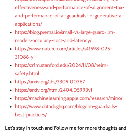
effectiveness-and-performance-of-alignment-tax-
and-performance-of-ai-guardrails-in-generative-ai-
applications/
https://blog.premai.io/small-vs-large-guard-llm-
models-accuracy-cost-and-latency/
https://www.nature.com/articles/s41598-025-
31086-y
https://crfm.stanford.edu/2024/11/08/helm-
safety.html
https://arxiv.org/abs/2309.00267
https://arxiv.org/html/2404.05993v1
https://machinelearning.apple.com/research/mirror
https://www.datadoghq.com/blog/llm-guardrails-
best-practices/
Let's stay in touch and Follow me for more thoughts and