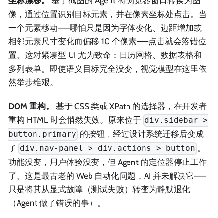
坐标漂移。
基于截图的 Agent 将浏览器窗口转换为图
像，通过位置识别目标元素，并在像素坐标处点击。当
一个元素移动——哪怕只是因为字体变化、边距增加或
相邻元素尺寸变化而偏移 10 个像素——点击就会落错位
置。这对紧凑型 UI 尤为致命：日历网格、数据表格和
多列表单。即使语义目标完全没变，视觉模型在这里依
然举步维艰。
DOM 重构。
基于 CSS 类或 XPath 的选择器，在开发者
重构 HTML 时会悄然失效。原来位于
div.sidebar >
的按钮，经过设计系统迁移后变成
button.primary
了
。
div.nav-panel > div.actions > button
功能没变，用户体验没变，但 Agent 的定位器停止工作
了。这是最古老的 Web 自动化问题，AI 并未解决它——
只是将其从显式故障（测试失败）转变为静默退化
（Agent 做了错误的事）。