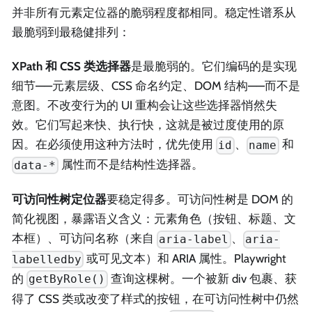
并非所有元素定位器的脆弱程度都相同。稳定性谱系从
最脆弱到最稳健排列：
XPath 和 CSS 类选择器
是最脆弱的。它们编码的是实现
细节——元素层级、CSS 命名约定、DOM 结构——而不是
意图。不改变行为的 UI 重构会让这些选择器悄然失
效。它们写起来快、执行快，这就是被过度使用的原
因。在必须使用这种方法时，优先使用
、
和
id
name
属性而不是结构性选择器。
data-*
可访问性树定位器
要稳定得多。可访问性树是 DOM 的
简化视图，暴露语义含义：元素角色（按钮、标题、文
本框）、可访问名称（来自
、
aria-label
aria-
或可见文本）和 ARIA 属性。Playwright
labelledby
的
查询这棵树。一个被新 div 包裹、获
getByRole()
得了 CSS 类或改变了样式的按钮，在可访问性树中仍然