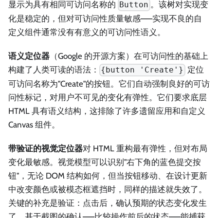
显示为具有相同可访问名称的
。该树对实现变
Button
化是稳定的，但对可访问性质量敏感——实现不良的自
定义组件通常没有有意义的可访问性语义。
语义定位器
（Google 的开源方案）在可访问性的基础上
构建了人类可读的语法：
定位
{button 'Create'}
可访问名称为"Create"的按钮。它们自动强制良好的可访
问性标记，对用户不可见的变化有弹性。它们要求底层
HTML 具有语义结构，这排除了许多遗留应用和自定义
Canvas 组件。
带验证的视觉定位器
对 HTML 重构最有弹性，但对布局
变化最敏感。视觉模型可以识别"右下角的蓝色提交按
钮"，无论 DOM 结构如何，但当按钮移动、在设计更新
中改变颜色或被模态框遮挡时，同样的描述就失效了。
关键的补充是验证：点击后，确认预期的状态变化发生
了。基于截图的确认——比较操作前后的状态——能捕获