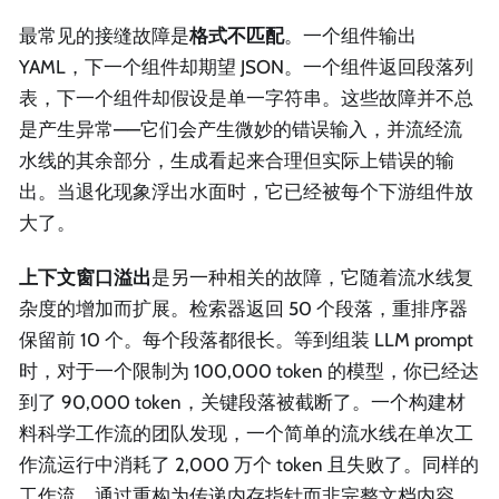
最常见的接缝故障是
格式不匹配
。一个组件输出
YAML，下一个组件却期望 JSON。一个组件返回段落列
表，下一个组件却假设是单一字符串。这些故障并不总
是产生异常——它们会产生微妙的错误输入，并流经流
水线的其余部分，生成看起来合理但实际上错误的输
出。当退化现象浮出水面时，它已经被每个下游组件放
大了。
上下文窗口溢出
是另一种相关的故障，它随着流水线复
杂度的增加而扩展。检索器返回 50 个段落，重排序器
保留前 10 个。每个段落都很长。等到组装 LLM prompt
时，对于一个限制为 100,000 token 的模型，你已经达
到了 90,000 token，关键段落被截断了。一个构建材
料科学工作流的团队发现，一个简单的流水线在单次工
作流运行中消耗了 2,000 万个 token 且失败了。同样的
工作流，通过重构为传递内存指针而非完整文档内容，