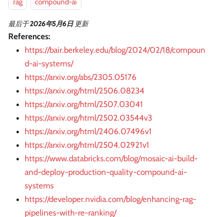
rag
compound-ai
最后
于
2026年5月6日
更新
References:
https://bair.berkeley.edu/blog/2024/02/18/compoun
d-ai-systems/
https://arxiv.org/abs/2305.05176
https://arxiv.org/html/2506.08234
https://arxiv.org/html/2507.03041
https://arxiv.org/html/2502.03544v3
https://arxiv.org/html/2406.07496v1
https://arxiv.org/html/2504.02921v1
https://www.databricks.com/blog/mosaic-ai-build-
and-deploy-production-quality-compound-ai-
systems
https://developer.nvidia.com/blog/enhancing-rag-
pipelines-with-re-ranking/