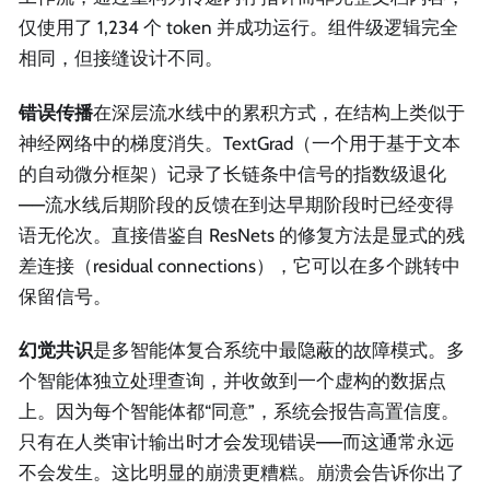
仅使用了 1,234 个 token 并成功运行。组件级逻辑完全
相同，但接缝设计不同。
错误传播
在深层流水线中的累积方式，在结构上类似于
神经网络中的梯度消失。TextGrad（一个用于基于文本
的自动微分框架）记录了长链条中信号的指数级退化
——流水线后期阶段的反馈在到达早期阶段时已经变得
语无伦次。直接借鉴自 ResNets 的修复方法是显式的残
差连接（residual connections），它可以在多个跳转中
保留信号。
幻觉共识
是多智能体复合系统中最隐蔽的故障模式。多
个智能体独立处理查询，并收敛到一个虚构的数据点
上。因为每个智能体都“同意”，系统会报告高置信度。
只有在人类审计输出时才会发现错误——而这通常永远
不会发生。这比明显的崩溃更糟糕。崩溃会告诉你出了