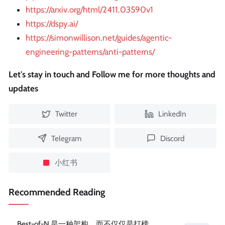
https://arxiv.org/html/2411.03590v1
https://dspy.ai/
https://simonwillison.net/guides/agentic-
engineering-patterns/anti-patterns/
Let's stay in touch and Follow me for more thoughts and
updates
Twitter
LinkedIn
Telegram
Discord
小红书
Recommended Reading
Best-of-N 是一种架构，而不仅仅是打榜