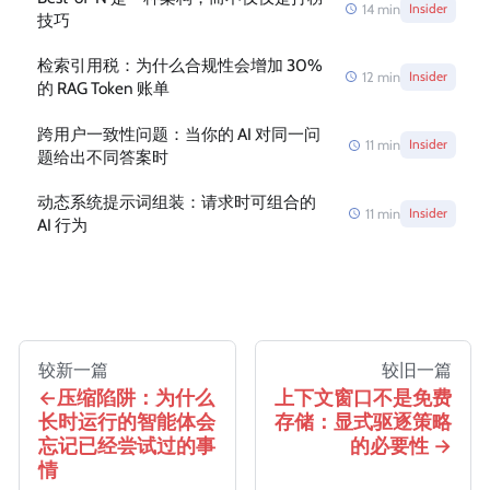
14
min
Insider
技巧
检索引用税：为什么合规性会增加 30%
12
min
Insider
的 RAG Token 账单
跨用户一致性问题：当你的 AI 对同一问
11
min
Insider
题给出不同答案时
动态系统提示词组装：请求时可组合的
11
min
Insider
AI 行为
较新一篇
较旧一篇
压缩陷阱：为什么
上下文窗口不是免费
长时运行的智能体会
存储：显式驱逐策略
忘记已经尝试过的事
的必要性
情