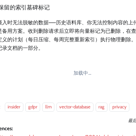
保留的索引墓碑标记
摄入时无法脱敏的数据——历史语料库、你无法控制内容的上
是备用方案。收到删除请求后立即将向量标记为已删除，在
定义的计划（每日压缩、每周完整重新索引）执行物理删除
记录文档的一部分。
加载中…
：
insider
gdpr
llm
vector-database
rag
privacy
最
ences: