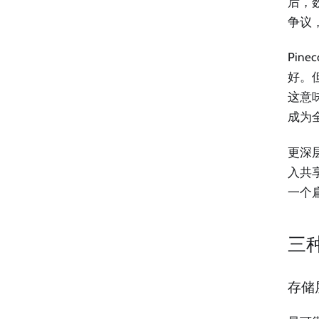
后，
争议
Pin
好。但
这意
成为
更深
入共
一个
三
存储