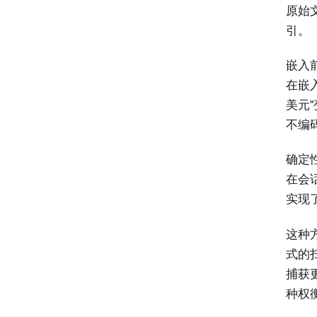
原始
引。
嵌入
在嵌入
美元"
不编
确定
在会
实现
这种
式的
捕获
种权