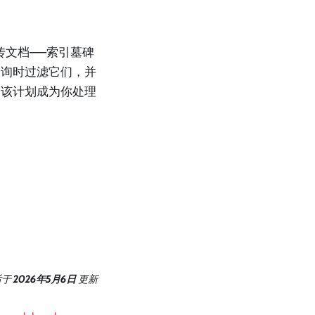
传文档——索引墓碑
查询时过滤它们，并
。该计划成为你处理
后
于
2026年5月6日
更新