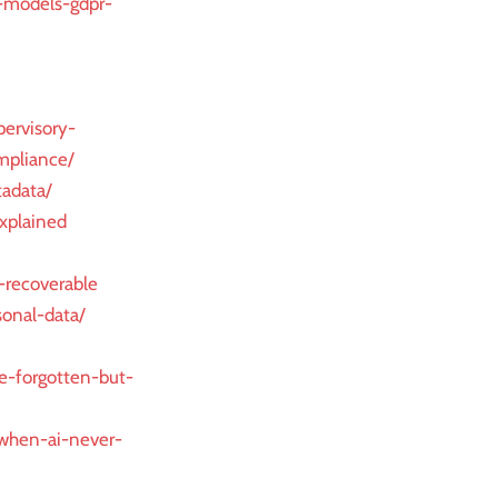
-models-gdpr-
pervisory-
mpliance/
adata/
explained
-recoverable
sonal-data/
be-forgotten-but-
-when-ai-never-