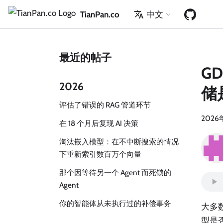
TianPan.co
中文
最近的帖子
G
2026
储
评估了错误的 RAG 管道环节
2026
在 18 个月后复现 AI 决策
淘汰嵌入模型：在不中断搜索的情况
下重新索引数百万个向量
那个因等待另一个 Agent 而死锁的
Agent
你的智能体从未执行过的补偿事务
大多数
型是