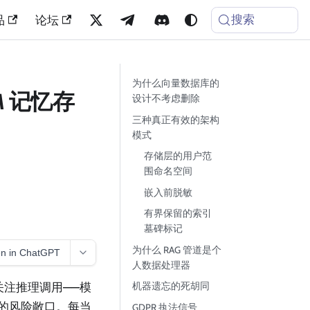
搜索
品
论坛
为什么向量数据库的
M 记忆存
设计不考虑删除
三种真正有效的架构
模式
存储层的用户范
围命名空间
嵌入前脱敏
有界保留的索引
墓碑标记
为什么 RAG 管道是个
n in ChatGPT
人数据处理器
机器遗忘的死胡同
们关注推理调用——模
重的风险敞口。每当
GDPR 执法信号