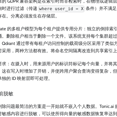
靠的 GDPR 兼容架构是在索引时而非检索时，在物理或逻辑
询时进行过滤（传递
条件）并不满足
where user_id = X
存在。分离必须发生在存储层。
aviate 的多租户模型为每个租户提供专用分片：独立的倒排
桶。删除租户相当于删除一个文件。该系统支持每个集群超
。Qdrant 通过带有每租户访问控制的载荷级分区采用了类
时采用，两种方法都有效。将命名空间隔离改造到共享索引
要求：在摄入时，用来源用户的标识符标记每个向量，并将
。这在写入时增加了开销，并使跨用户聚合查询变得复杂，
独的 ID 映射层即可处理。
前脱敏
删除问题最简洁的方案是一开始就不嵌入个人数据。Tonic.ai
对敏感内容进行脱敏，可以使所得向量的敏感数据恢复率达到