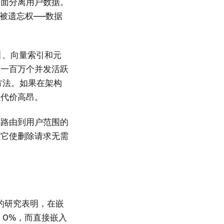
层面分离用户数据。
被遗忘权——数据
索引、向量索引和元
过一百万个并发活跃
似方法。如果在架构
上代价高昂。
其路由到用户范围的
但它使删除请求无需
 的研究表明，在嵌
 0%，而直接嵌入