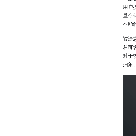
用户
量存储
不能
被遗
着可
对于
抽象。