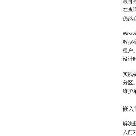
最可
在查
仍然
We
数据
租户
设计
实践
分区
维护单
嵌入
解决
入前