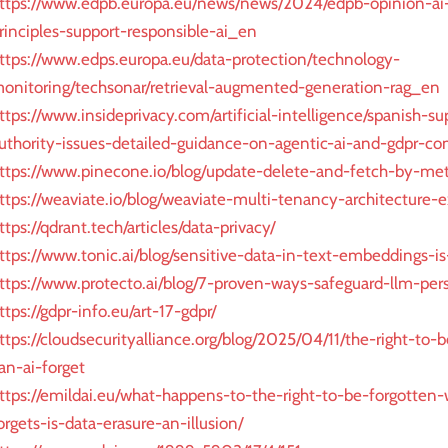
ttps://www.edpb.europa.eu/news/news/2024/edpb-opinion-ai
rinciples-support-responsible-ai_en
ttps://www.edps.europa.eu/data-protection/technology-
onitoring/techsonar/retrieval-augmented-generation-rag_en
ttps://www.insideprivacy.com/artificial-intelligence/spanish-su
uthority-issues-detailed-guidance-on-agentic-ai-and-gdpr-co
ttps://www.pinecone.io/blog/update-delete-and-fetch-by-met
ttps://weaviate.io/blog/weaviate-multi-tenancy-architecture-
ttps://qdrant.tech/articles/data-privacy/
ttps://www.tonic.ai/blog/sensitive-data-in-text-embeddings-is
ttps://www.protecto.ai/blog/7-proven-ways-safeguard-llm-per
ttps://gdpr-info.eu/art-17-gdpr/
ttps://cloudsecurityalliance.org/blog/2025/04/11/the-right-to-
an-ai-forget
ttps://emildai.eu/what-happens-to-the-right-to-be-forgotten
orgets-is-data-erasure-an-illusion/