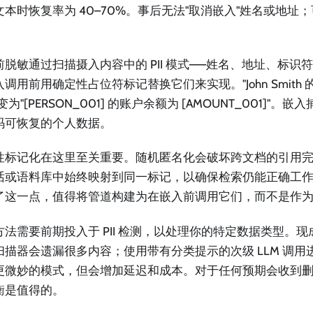
文本时恢复率为 40–70%。事后无法"取消嵌入"姓名或地址
前脱敏通过扫描摄入内容中的 PII 模式——姓名、地址、标识
调用前用确定性占位符标记替换它们来实现。"John Smith 
变为"[PERSON_001] 的账户余额为 [AMOUNT_001]"
码可恢复的个人数据。
性标记化在这里至关重要。随机匿名化会破坏跨文档的引用
话或语料库中始终映射到同一标记，以确保检索仍能正确工
了这一点，值得将管道构建为在嵌入前调用它们，而不是作
方法需要前期投入于 PII 检测，以处理你的特定数据类型。
扫描器会遗漏很多内容；使用带有分类提示的次级 LLM 调用
更微妙的模式，但会增加延迟和成本。对于任何预期会收到
衡是值得的。