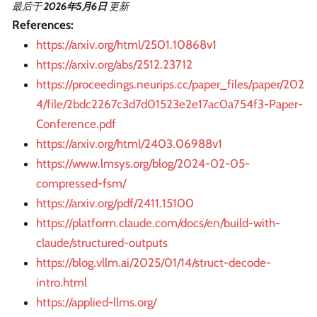
最后
于
2026年5月6日
更新
References:
https://arxiv.org/html/2501.10868v1
https://arxiv.org/abs/2512.23712
https://proceedings.neurips.cc/paper_files/paper/202
4/file/2bdc2267c3d7d01523e2e17ac0a754f3-Paper-
Conference.pdf
https://arxiv.org/html/2403.06988v1
https://www.lmsys.org/blog/2024-02-05-
compressed-fsm/
https://arxiv.org/pdf/2411.15100
https://platform.claude.com/docs/en/build-with-
claude/structured-outputs
https://blog.vllm.ai/2025/01/14/struct-decode-
intro.html
https://applied-llms.org/