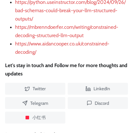
https://python.useinstructor.com/blog/2024/09/26/
bad-schemas-could-break-your-llm-structured-
outputs/
https://mbrenndoerfer.com/writing/constrained-
decoding-structured-llm-output
https://www.aidancooper.co.uk/constrained-
decoding/
Let's stay in touch and Follow me for more thoughts and
updates
Twitter
LinkedIn
Telegram
Discord
小红书