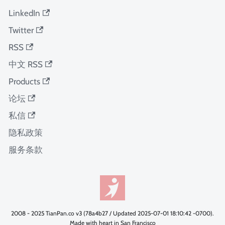
LinkedIn
Twitter
RSS
中文 RSS
Products
论坛
私信
隐私政策
服务条款
2008 - 2025 TianPan.co v3 (78a4b27 / Updated 2025-07-01 18:10:42 -0700).
Made with heart in San Francisco