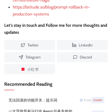
center/feature-flags/
https://latitude.so/blog/prompt-rollback-in-
production-systems
Let's stay in touch and Follow me for more thoughts and
updates
Twitter
LinkedIn
Telegram
Discord
小红书
Recommended Reading
无法回滚的功能开关：提示词
9
min
Insider
一次导致所有运行中 Agent 任务失效的