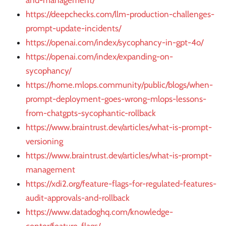
and-management/
https://deepchecks.com/llm-production-challenges-
prompt-update-incidents/
https://openai.com/index/sycophancy-in-gpt-4o/
https://openai.com/index/expanding-on-
sycophancy/
https://home.mlops.community/public/blogs/when-
prompt-deployment-goes-wrong-mlops-lessons-
from-chatgpts-sycophantic-rollback
https://www.braintrust.dev/articles/what-is-prompt-
versioning
https://www.braintrust.dev/articles/what-is-prompt-
management
https://xdi2.org/feature-flags-for-regulated-features-
audit-approvals-and-rollback
https://www.datadoghq.com/knowledge-