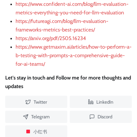
https://www.confident-ai.com/blog/llm-evaluation-
metrics-everything-you-need-for-llm-evaluation
https://futureagi.com/blog/llm-evaluation-
frameworks-metrics-best-practices/
https://arxiv.org/pdf/2505.16234
https://www.getmaxim.ai/articles/how-to-perform-a-
b-testing-with-prompts-a-comprehensive-guide-
for-ai-teams/
Let's stay in touch and Follow me for more thoughts and
updates
Twitter
LinkedIn
Telegram
Discord
小红书