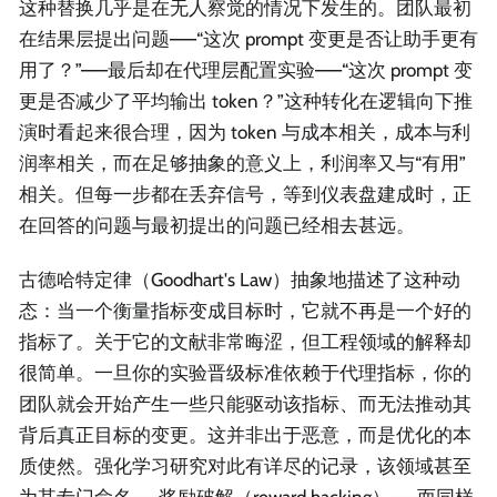
这种替换几乎是在无人察觉的情况下发生的。团队最初
在结果层提出问题——“这次 prompt 变更是否让助手更有
用了？”——最后却在代理层配置实验——“这次 prompt 变
更是否减少了平均输出 token？”这种转化在逻辑向下推
演时看起来很合理，因为 token 与成本相关，成本与利
润率相关，而在足够抽象的意义上，利润率又与“有用”
相关。但每一步都在丢弃信号，等到仪表盘建成时，正
在回答的问题与最初提出的问题已经相去甚远。
古德哈特定律（Goodhart's Law）抽象地描述了这种动
态：当一个衡量指标变成目标时，它就不再是一个好的
指标了。关于它的文献非常晦涩，但工程领域的解释却
很简单。一旦你的实验晋级标准依赖于代理指标，你的
团队就会开始产生一些只能驱动该指标、而无法推动其
背后真正目标的变更。这并非出于恶意，而是优化的本
质使然。强化学习研究对此有详尽的记录，该领域甚至
为其专门命名——奖励破解（reward hacking）——而同样