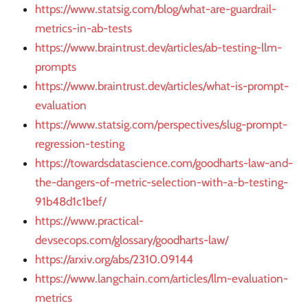
https://www.statsig.com/blog/what-are-guardrail-
metrics-in-ab-tests
https://www.braintrust.dev/articles/ab-testing-llm-
prompts
https://www.braintrust.dev/articles/what-is-prompt-
evaluation
https://www.statsig.com/perspectives/slug-prompt-
regression-testing
https://towardsdatascience.com/goodharts-law-and-
the-dangers-of-metric-selection-with-a-b-testing-
91b48d1c1bef/
https://www.practical-
devsecops.com/glossary/goodharts-law/
https://arxiv.org/abs/2310.09144
https://www.langchain.com/articles/llm-evaluation-
metrics