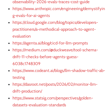
observability-2026-evals-traces-cost-guide
https://www.anthropic.com/engineering/demystifyin
g-evals-for-ai-agents
https://cloud.google.com/blog/topics/developers-
practitioners/a-methodical-approach-to-agent-
evaluation
https://agenta.ai/blog/cicd-for-llm-prompts
https://medium.com/@duckweave/tool-schema-
drift-11-checks-before-agents-guess-
6038c1748309
https://www.codeant.ai/blogs/llm-shadow-traffic-ab-
testing
https://dasroot.net/posts/2026/02/monitor-llm-
drift-production/
https://www.statsig.com/perspectives/golden-
datasets-evaluation-standards