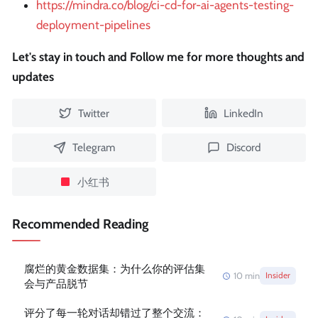
https://mindra.co/blog/ci-cd-for-ai-agents-testing-
deployment-pipelines
Let's stay in touch and Follow me for more thoughts and
updates
Twitter
LinkedIn
Telegram
Discord
小红书
Recommended Reading
腐烂的黄金数据集：为什么你的评估集
10
min
Insider
会与产品脱节
评分了每一轮对话却错过了整个交流：