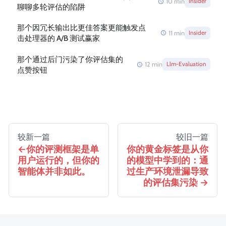
10
min
Insider
聊聊多轮评估的陷阱
那个因冗长输出比更佳答案更能触发点
11
min
Insider
击处理器的 A/B 测试赢家
那个通过后门污染了你评估集的
12
min
Llm-Evaluation
点赞按钮
较新一篇
较旧一篇
你的评测框架是单
你的黄金标签是从你
用户运行的，但你的
的模型中学到的：通
智能体并非如此。
过生产环境泄漏导致
的评估集污染