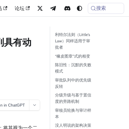
搜索
品
论坛
利特尔法则（Little's
队列具有动
Law）同样适用于审
批者
“橡皮图章”式的相变
陈旧性：沉默的失败
模式
审批队列中的优先级
反转
分级升级与基于置信
度的旁路机制
n in ChatGPT
审核员轮换与审计样
本
没人明说的架构决策
：将其视为一个二