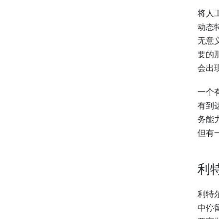
将人
动态
无意义
要的
会出现
一个
有到达
务能
但有
利特
利特
中停