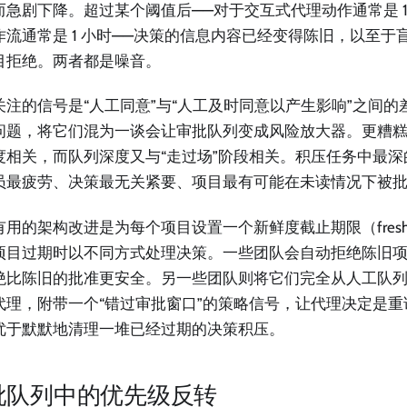
而急剧下降。超过某个阈值后——对于交互式代理动作通常是 1
作流通常是 1 小时——决策的信息内容已经变得陈旧，以至于
目拒绝。两者都是噪音。
关注的信号是“人工同意”与“人工及时同意以产生影响”之间
问题，将它们混为一谈会让审批队列变成风险放大器。更糟
度相关，而队列深度又与“走过场”阶段相关。积压任务中最
员最疲劳、决策最无关紧要、项目最有可能在未读情况下被
用的架构改进是为每个项目设置一个新鲜度截止期限（freshness
项目过期时以不同方式处理决策。一些团队会自动拒绝陈旧
绝比陈旧的批准更安全。另一些团队则将它们完全从人工队
代理，附带一个“错过审批窗口”的策略信号，让代理决定是
优于默默地清理一堆已经过期的决策积压。
批队列中的优先级反转