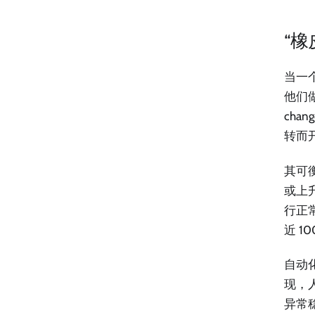
“
当一
他们
ch
转而
其可
或上
行正
近 1
自动化
现，
异常