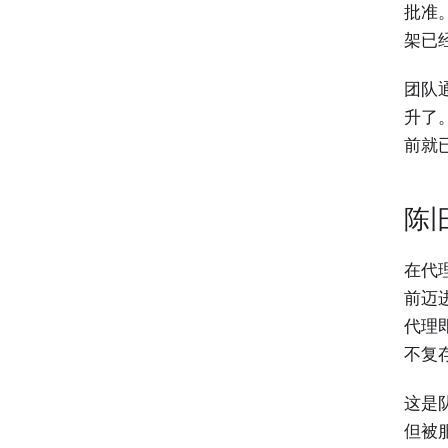
批准
架已
团队
升了
前就
陈
在代
前迈
代理
不复
这是
但被