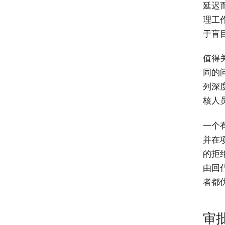
延迟
理工
于盲
值得
同的
列深
核人
一个有
并在
的拒
由回
者都
审