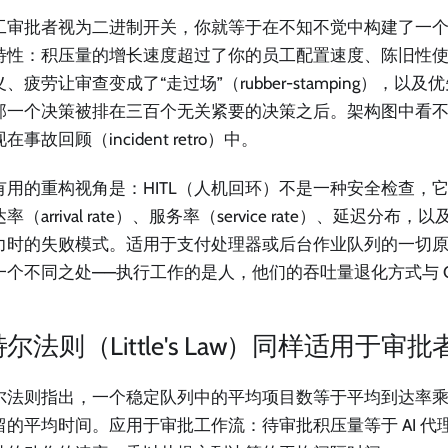
工审批者视为二进制开关，你就等于在不知不觉中构建了一
特性：积压量的增长速度超过了你的员工配置速度、陈旧性
、疲劳让审查变成了“走过场”（rubber-stamping），以
那一个决策被排在三百个无关紧要的决策之后。架构图中看
在事故回顾（incident retro）中。
有用的重构视角是：HITL（人机回环）不是一种安全检查，
率（arrival rate）、服务率（service rate）、延迟分
力时的失败模式。适用于支付处理器或后台作业队列的一切
一个不同之处——执行工作的是人，他们的吞吐量退化方式与 C
尔法则（Little's Law）同样适用于审批
尔法则指出，一个稳定队列中的平均项目数等于平均到达率
留的平均时间。应用于审批工作流：待审批积压量等于 AI 代理（