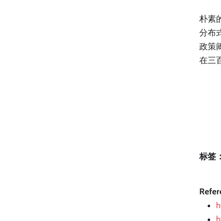
朴素
分布
政策
在三
标签
Refer
h
h