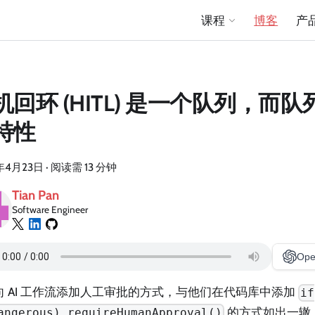
课程
博客
产
机回环 (HITL) 是一个队列，而
特性
年4月23日
·
阅读需 13 分钟
Tian Pan
Software Engineer
Ope
向 AI 工作流添加人工审批的方式，与他们在代码库中添加
if
的方式如出一辙
angerous) requireHumanApproval()