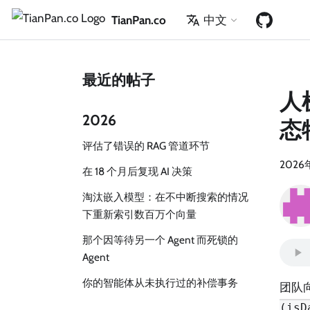
TianPan.co
中文
最近的帖子
人
2026
态
评估了错误的 RAG 管道环节
2026
在 18 个月后复现 AI 决策
淘汰嵌入模型：在不中断搜索的情况
下重新索引数百万个向量
那个因等待另一个 Agent 而死锁的
Agent
你的智能体从未执行过的补偿事务
团队
(isD