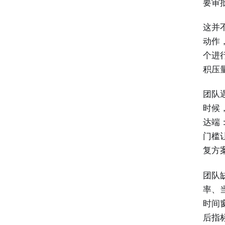
要审
这并
动作
个进
积压
团队
时候
达端
门槛
复方
团队
率、
时间
后指