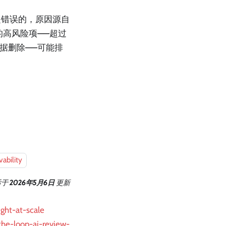
是错误的，原因源自
的高风险项——超过
数据删除——可能排
vability
后
于
2026年5月6日
更新
ght-at-scale
-the-loop-ai-review-