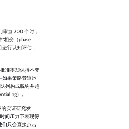
审查 200 个时，
变（phase
项目进行认知评估，
而批准率却保持不变
—如果策略管道运
与队列构成脱钩并趋
ialing）。
助决策的实证研究发
在时间压力下表现得
他们只会直接点击