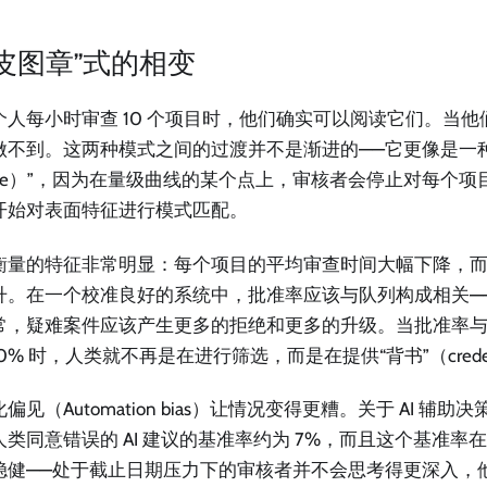
橡皮图章”式的相变
个人每小时审查 10 个项目时，他们确实可以阅读它们。当他们
做不到。这两种模式之间的过渡并不是渐进的——它更像是一种“相
ange）”，因为在量级曲线的某个点上，审核者会停止对每个
开始对表面特征进行模式匹配。
衡量的特征非常明显：每个项目的平均审查时间大幅下降，
升。在一个校准良好的系统中，批准率应该与队列构成相关—
常，疑难案件应该产生更多的拒绝和更多的升级。当批准率
00% 时，人类就不再是在进行筛选，而是在提供“背书”（credent
偏见（Automation bias）让情况变得更糟。关于 AI 辅
人类同意错误的 AI 建议的基准率约为 7%，而且这个基准率
稳健——处于截止日期压力下的审核者并不会思考得更深入，