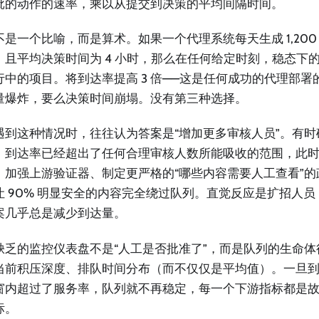
批的动作的速率，乘以从提交到决策的平均间隔时间。
不是一个比喻，而是算术。如果一个代理系统每天生成 1,200
，且平均决策时间为 4 小时，那么在任何给定时刻，稳态下的
行中的项目。将到达率提高 3 倍——这是任何成功的代理部署
量爆炸，要么决策时间崩塌。没有第三种选择。
遇到这种情况时，往往认为答案是“增加更多审核人员”。有
，到达率已经超出了任何合理审核人数所能吸收的范围，此
：加强上游验证器、制定更严格的“哪些内容需要人工查看”
让 90% 明显安全的内容完全绕过队列。直觉反应是扩招人
案几乎总是减少到达量。
缺乏的监控仪表盘不是“人工是否批准了”，而是队列的生命
当前积压深度、排队时间分布（而不仅仅是平均值）。一旦
窗内超过了服务率，队列就不再稳定，每一个下游指标都是
标。