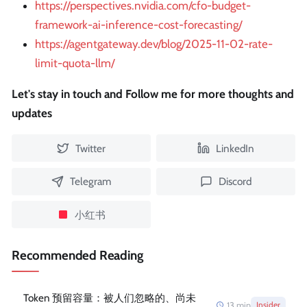
https://perspectives.nvidia.com/cfo-budget-
framework-ai-inference-cost-forecasting/
https://agentgateway.dev/blog/2025-11-02-rate-
limit-quota-llm/
Let's stay in touch and Follow me for more thoughts and
updates
Twitter
LinkedIn
Telegram
Discord
小红书
Recommended Reading
Token 预留容量：被人们忽略的、尚未
13
min
Insider