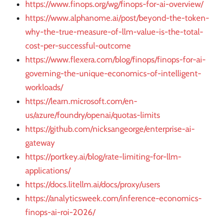
https://www.finops.org/wg/finops-for-ai-overview/
https://www.alphanome.ai/post/beyond-the-token-
why-the-true-measure-of-llm-value-is-the-total-
cost-per-successful-outcome
https://www.flexera.com/blog/finops/finops-for-ai-
governing-the-unique-economics-of-intelligent-
workloads/
https://learn.microsoft.com/en-
us/azure/foundry/openai/quotas-limits
https://github.com/nicksangeorge/enterprise-ai-
gateway
https://portkey.ai/blog/rate-limiting-for-llm-
applications/
https://docs.litellm.ai/docs/proxy/users
https://analyticsweek.com/inference-economics-
finops-ai-roi-2026/