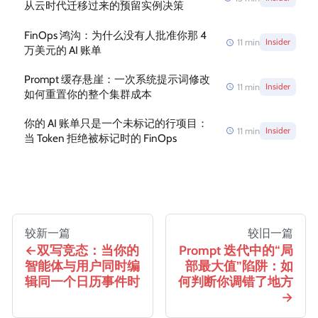
从云时代迁移过来的预留实例决策
FinOps 鸿沟：为什么没有人批准你那 4
11
min
Insider
万美元的 AI 账单
Prompt 缓存悬崖：一次系统提示词修改
11
min
Insider
如何重置你的整个集群成本
你的 AI 账单只是一个未标记的行项目：
11
min
Insider
当 Token 拒绝被标记时的 FinOps
较新一篇
较旧一篇
双写竞态：当你的
Prompt 迭代中的“局
智能体与用户同时编
部最大值”陷阱：如
辑同一个日历事件时
何判断你调错了地方