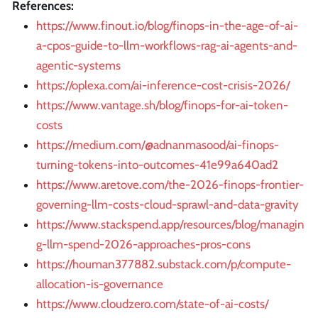
References:
https://www.finout.io/blog/finops-in-the-age-of-ai-
a-cpos-guide-to-llm-workflows-rag-ai-agents-and-
agentic-systems
https://oplexa.com/ai-inference-cost-crisis-2026/
https://www.vantage.sh/blog/finops-for-ai-token-
costs
https://medium.com/@adnanmasood/ai-finops-
turning-tokens-into-outcomes-41e99a640ad2
https://www.aretove.com/the-2026-finops-frontier-
governing-llm-costs-cloud-sprawl-and-data-gravity
https://www.stackspend.app/resources/blog/managin
g-llm-spend-2026-approaches-pros-cons
https://houman377882.substack.com/p/compute-
allocation-is-governance
https://www.cloudzero.com/state-of-ai-costs/