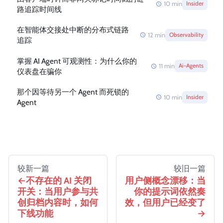
10
min
Insider
路追踪时间线
在智能体交接处中断的分布式链路
12
min
Observability
追踪
掌握 AI Agent 可观测性：为什么你的
11
min
Ai-Agents
仪表盘在骗你
那个因等待另一个 Agent 而死锁的
10
min
Insider
Agent
较新一篇
较旧一篇
不存在的 AI 关闭
用户侧概念漂移：当
开关：当用户参与共
你的提示词依然奏
创归档内容时，如何
效，但用户已经变了
下线功能