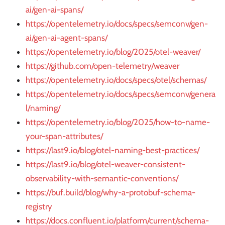
ai/gen-ai-spans/
https://opentelemetry.io/docs/specs/semconv/gen-
ai/gen-ai-agent-spans/
https://opentelemetry.io/blog/2025/otel-weaver/
https://github.com/open-telemetry/weaver
https://opentelemetry.io/docs/specs/otel/schemas/
https://opentelemetry.io/docs/specs/semconv/genera
l/naming/
https://opentelemetry.io/blog/2025/how-to-name-
your-span-attributes/
https://last9.io/blog/otel-naming-best-practices/
https://last9.io/blog/otel-weaver-consistent-
observability-with-semantic-conventions/
https://buf.build/blog/why-a-protobuf-schema-
registry
https://docs.confluent.io/platform/current/schema-