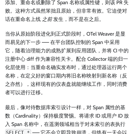
添加、重命名或删除了 Span 名称或属性键，则该 PR 失
败。这种方式虽然笨拙且原始，但非常有效。它迫使对
话在重命名上线
之前
发生，而不是在之后。
当你从原始阶段进化到正式阶段时，OTel Weaver 是显
而易见的下一步 —— 在平台团队控制的 Span 中采用
它，随着治理能力的成熟扩展到应用团队，并将 CI 中的
注册中心 diff 作为兼容性关卡。配合 Collector 端的归一
化层使用：当重命名确实发布时，通过处理器运行两个
名称，在定义好的窗口期内将旧名称映射到新名称（反
之亦然），这样现有的仪表盘就能继续工作，同时消费
者可以进行迁移。
最后，像对待数据库索引设计一样，对 Span 属性的基
数（Cardinality）保持极度警惕。将请求 ID 或用户 ID 放
入 Span 名称中，在遥测领域相当于对未索引的表执行
—— 它不会立即导致崩溃，但终有一天会以
SELECT *