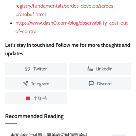
registry/fundamentals/serdes-develop/serdes-
protobuf.html
https://www.dash0.com/blog/observability-cost-out-
of-control
Let's stay in touch and Follow me for more thoughts and
updates
Twitter
LinkedIn
Telegram
Discord
小红书
Recommended Reading
由客户端时钟而非网关标记时间戳的链