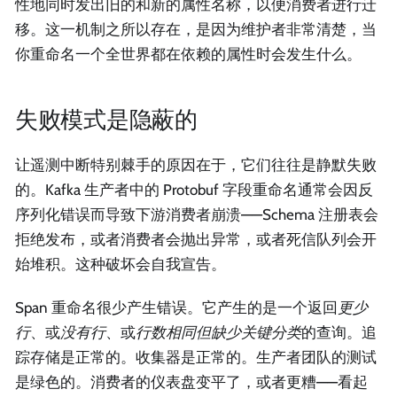
性地同时发出旧的和新的属性名称，以便消费者进行迁
移。这一机制之所以存在，是因为维护者非常清楚，当
你重命名一个全世界都在依赖的属性时会发生什么。
失败模式是隐蔽的
让遥测中断特别棘手的原因在于，它们往往是静默失败
的。Kafka 生产者中的 Protobuf 字段重命名通常会因反
序列化错误而导致下游消费者崩溃——Schema 注册表会
拒绝发布，或者消费者会抛出异常，或者死信队列会开
始堆积。这种破坏会自我宣告。
Span 重命名很少产生错误。它产生的是一个返回
更少
行
、或
没有行
、或
行数相同但缺少关键分类
的查询。追
踪存储是正常的。收集器是正常的。生产者团队的测试
是绿色的。消费者的仪表盘变平了，或者更糟——看起