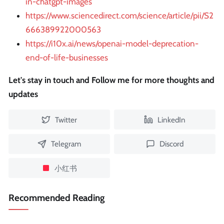
in-chatgpt-images
https://www.sciencedirect.com/science/article/pii/S2
666389922000563
https://i10x.ai/news/openai-model-deprecation-
end-of-life-businesses
Let's stay in touch and Follow me for more thoughts and
updates
Twitter
LinkedIn
Telegram
Discord
小红书
Recommended Reading