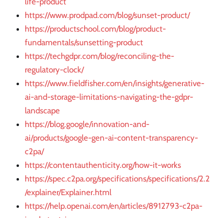
life-product
https://www.prodpad.com/blog/sunset-product/
https://productschool.com/blog/product-
fundamentals/sunsetting-product
https://techgdpr.com/blog/reconciling-the-
regulatory-clock/
https://www.fieldfisher.com/en/insights/generative-
ai-and-storage-limitations-navigating-the-gdpr-
landscape
https://blog.google/innovation-and-
ai/products/google-gen-ai-content-transparency-
c2pa/
https://contentauthenticity.org/how-it-works
https://spec.c2pa.org/specifications/specifications/2.2
/explainer/Explainer.html
https://help.openai.com/en/articles/8912793-c2pa-