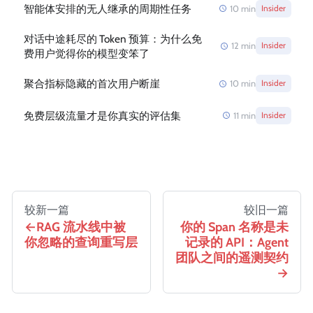
智能体安排的无人继承的周期性任务
10
min
Insider
对话中途耗尽的 Token 预算：为什么免
12
min
Insider
费用户觉得你的模型变笨了
聚合指标隐藏的首次用户断崖
10
min
Insider
免费层级流量才是你真实的评估集
11
min
Insider
较新一篇
较旧一篇
RAG 流水线中被
你的 Span 名称是未
你忽略的查询重写层
记录的 API：Agent
团队之间的遥测契约