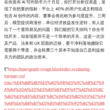
在你发布 AI 写作助手六个月后，你打开分析仪表盘，发
现了你想要的指标：平台上 40% 的用户生成文档现在
包含 AI 创作的内容。董事会将此称为参与度提升。三周
后，模型提供商涨价，单位经济效益发生逆转，有人提
出了一个显而易见的问题：我们能把它关掉吗？你去寻
找开关，却发现那并不是一个简单的开关。这是一次涉
及产品、法务和 UX 层面的迁移，要干净利落地撤除它
需要两个季度，并会耗费三个原本不知道自己是利益相
关方的团队的政治资本。
!["
https://opengraph-image.blockeden.xyz/api/og-
tianpan-co?
title=%E4%B8%8D%E5%AD%98%E5%9C%A8%E7%9
A%84%20AI%20%E5%85%B3%E9%97%AD%E5%BC
%80%E5%85%B3%EF%BC%9A%E5%BD%93%E7%94
%A8%E6%88%B7%E5%85%B1%E5%90%8C%E5%88