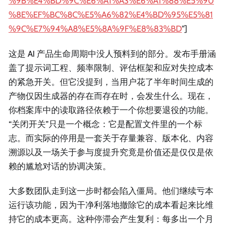
%9B%E4%BD%9C%E6%A1%A3%E6%A1%88%E5%90
%8E%EF%BC%8C%E5%A6%82%E4%BD%95%E5%81
%9C%E7%94%A8%E5%8A%9F%E8%83%BD
"]
这是 AI 产品生命周期中没人预料到的部分。发布手册涵
盖了提示词工程、频率限制、评估框架和应对失控成本
的紧急开关。但它没提到，当用户花了半年时间生成的
产物仅因生成器的存在而存在时，会发生什么。现在，
你档案库中的读取路径依赖于一个你想要退役的功能。
“关闭开关”只是一个概念：它是配置文件里的一个标
志。而实际的停用是一套关于存量兼容、版本化、内容
溯源以及一场关于参与度提升究竟是价值还是仅仅是依
赖的尴尬对话的协调决策。
大多数团队走到这一步时都会陷入僵局。他们继续亏本
运行该功能，因为干净利落地撤除它的成本看起来比维
持它的成本更高。这种停滞会产生复利：每多出一个月