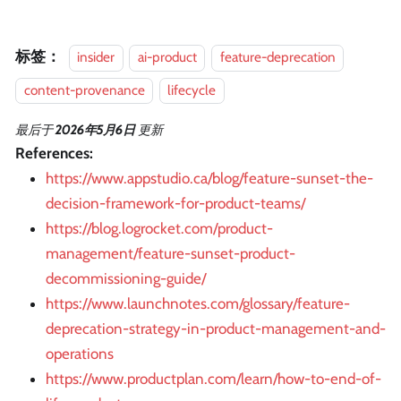
标签：
insider
ai-product
feature-deprecation
content-provenance
lifecycle
最后
于
2026年5月6日
更新
References:
https://www.appstudio.ca/blog/feature-sunset-the-
decision-framework-for-product-teams/
https://blog.logrocket.com/product-
management/feature-sunset-product-
decommissioning-guide/
https://www.launchnotes.com/glossary/feature-
deprecation-strategy-in-product-management-and-
operations
https://www.productplan.com/learn/how-to-end-of-