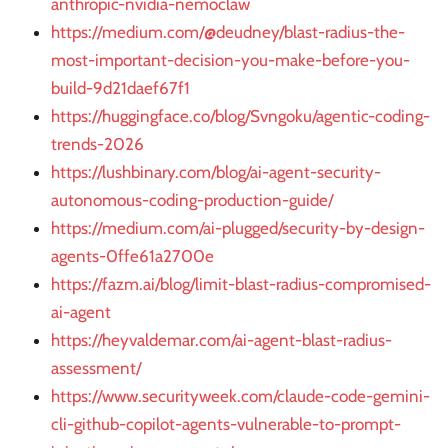
anthropic-nvidia-nemoclaw
https://medium.com/@deudney/blast-radius-the-
most-important-decision-you-make-before-you-
build-9d21daef67f1
https://huggingface.co/blog/Svngoku/agentic-coding-
trends-2026
https://lushbinary.com/blog/ai-agent-security-
autonomous-coding-production-guide/
https://medium.com/ai-plugged/security-by-design-
agents-0ffe61a2700e
https://fazm.ai/blog/limit-blast-radius-compromised-
ai-agent
https://heyvaldemar.com/ai-agent-blast-radius-
assessment/
https://www.securityweek.com/claude-code-gemini-
cli-github-copilot-agents-vulnerable-to-prompt-