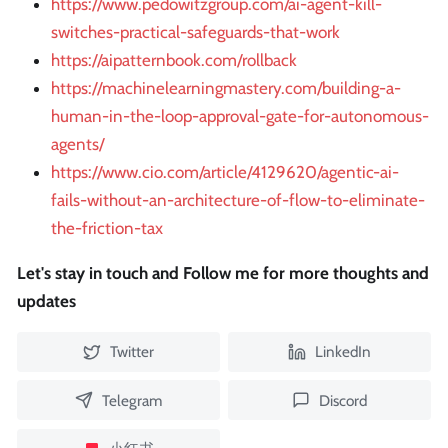
https://www.pedowitzgroup.com/ai-agent-kill-
switches-practical-safeguards-that-work
https://aipatternbook.com/rollback
https://machinelearningmastery.com/building-a-
human-in-the-loop-approval-gate-for-autonomous-
agents/
https://www.cio.com/article/4129620/agentic-ai-
fails-without-an-architecture-of-flow-to-eliminate-
the-friction-tax
Let's stay in touch and Follow me for more thoughts and
updates
Twitter
LinkedIn
Telegram
Discord