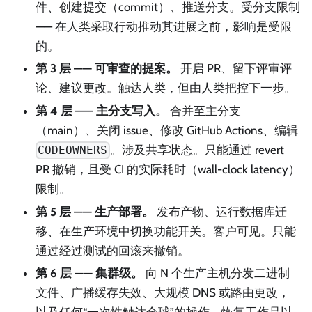
件、创建提交（commit）、推送分支。受分支限制
—— 在人类采取行动推动其进展之前，影响是受限
的。
第 3 层 —— 可审查的提案。
开启 PR、留下评审评
论、建议更改。触达人类，但由人类把控下一步。
第 4 层 —— 主分支写入。
合并至主分支
（main）、关闭 issue、修改 GitHub Actions、编辑
。涉及共享状态。只能通过 revert
CODEOWNERS
PR 撤销，且受 CI 的实际耗时（wall-clock latency）
限制。
第 5 层 —— 生产部署。
发布产物、运行数据库迁
移、在生产环境中切换功能开关。客户可见。只能
通过经过测试的回滚来撤销。
第 6 层 —— 集群级。
向 N 个生产主机分发二进制
文件、广播缓存失效、大规模 DNS 或路由更改，
以及任何“一次性触达全球”的操作。恢复工作是以