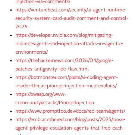
injection-via-comments/
https://venturebeat.com/security/ai-agent-runtime-
security-system-card-audit-comment-and-control-
2026
https://developer.nvidia.com/blog/mitigating-
indirect-agents-md-injection-attacks-in-agentic-
environments/
https://thehackernews.com/2026/04/google-
patches-antigravity-ide-flaw.html
https://botmonster.com/posts/ai-coding-agent-
insider-threat-prompt-injection-mcp-exploits/
https://owasp.org/www-
community/attacks/PromptInjection
https://www.promptfoo.dev/docs/red-team/agents/
https://embracethered.com/blog/posts/2025/cross-
agent-privilege-escalation-agents-that-free-each-