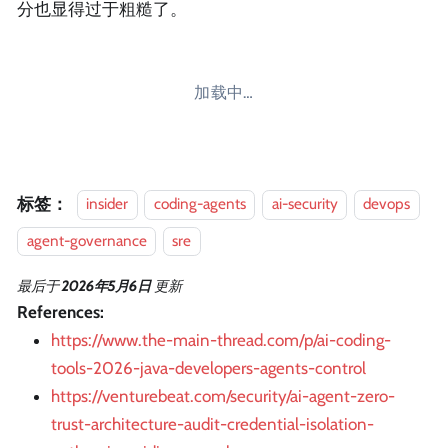
分也显得过于粗糙了。
加载中…
标签：
insider
coding-agents
ai-security
devops
agent-governance
sre
最后
于
2026年5月6日
更新
References:
https://www.the-main-thread.com/p/ai-coding-
tools-2026-java-developers-agents-control
https://venturebeat.com/security/ai-agent-zero-
trust-architecture-audit-credential-isolation-