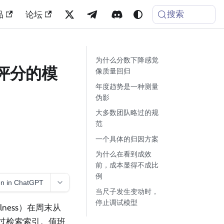
搜索
品
论坛
为什么分数下降感觉
被评分的模
像质量回归
年度趋势是一种测量
伪影
大多数团队略过的规
范
一个具体的归因方案
为什么在看到成效
前，成本显得不成比
例
n in ChatGPT
当尺子发生变动时，
停止调试模型
ness）在周末从
改过检索索引。值班