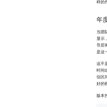
样的
年
当团
显示，
导层
是这
这不是
时间
信区
好的
版本