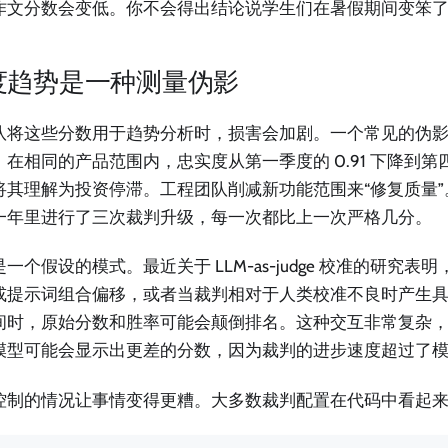
作文分数会变低。你不会得出结论说学生们在暑假期间变笨
度趋势是一种测量伪影
队将这些分数用于趋势分析时，损害会加剧。一个常见的伪
在相同的产品范围内，忠实度从第一季度的 0.91 下降到第四
将其理解为投资停滞。工程团队削减新功能范围来“修复质量
一年里进行了三次裁判升级，每一次都比上一次严格几分。
一个假设的模式。最近关于 LLM-as-judge 校准的研究表
或提示词组合偏移，或者当裁判相对于人类校准不良时产生
间时，原始分数和胜率可能会颠倒排名。这种交互非常复杂
模型可能会显示出更差的分数，因为裁判的进步速度超过了
控制的情况让事情变得更糟。大多数裁判配置在代码中看起