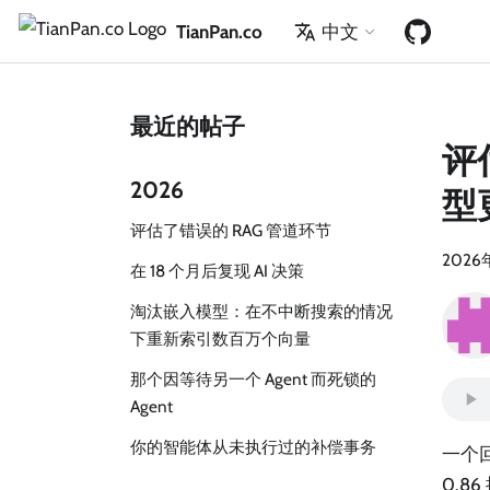
TianPan.co
中文
最近的帖子
评
2026
型
评估了错误的 RAG 管道环节
2026
在 18 个月后复现 AI 决策
淘汰嵌入模型：在不中断搜索的情况
下重新索引数百万个向量
那个因等待另一个 Agent 而死锁的
Agent
你的智能体从未执行过的补偿事务
一个回
0.