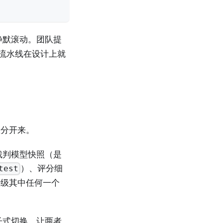
静默滚动。团队提
估流水线在设计上就
区分开来。
裁判模型快照（是
）、评分细
test
升级其中任何一个
子式切换。让两者