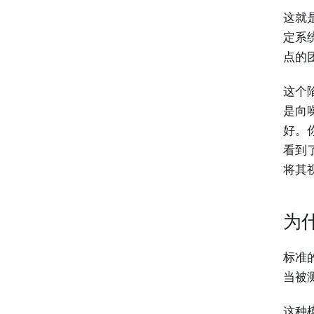
这就是
定系
点的
这个
是向
好。
看到
将其
为
标准
当被
这种