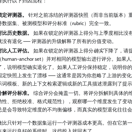
请执行以下归因流程：
锁定评测器。
针对之前冻结的评测器快照（而非当前版本）
持数据集、被测模型和评分标准（rubric）完全一致。
对比历史数据。
如果在锁定的评测器上得分与上季度相比没
就没有退化 —— 评测器的升级解释了所有的分值变动。
对比人工评估。
如果在锁定的评测器上得分
确实
下降了，请
（human-anchor set）并对相同的模型输出进行评分。如
了，说明模型确实退化了。如果人工评分保持稳定，说明你
固定快照上发生了漂移 —— 这通常是因为你忽略了上游的变
示词模板、新的上下文检索逻辑或新的工具描述泄露到了提
分解评分标准。
综合评分会掩盖一切。将评分拆解到具体的
助性、拒绝校准、格式规范性），观察哪一个维度发生了变
总是会导致特定维度的不均衡偏移，而真实的模型退化往往
做比只针对一个数据集运行一个评测器成本更高。但在它第
本来运行良好的系统时，这些投入就回本了。