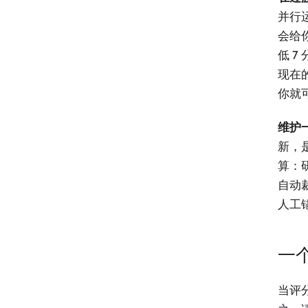
并行
会给你
低 
现在的
你就
维护
新，
算：
自动
人工锚
一
当评