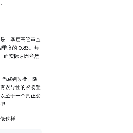
了。
影是：季度高管审查
季度的 0.83。领
”。而实际原因竟然
明，当裁判改变、随
具有误导性的紧凑置
，以至于一个真正变
模型。
来像这样：