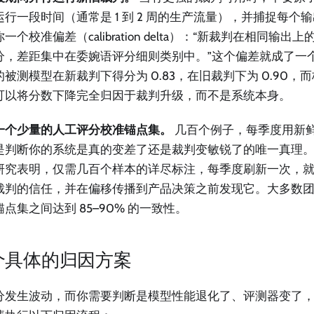
运行一段时间（通常是 1 到 2 周的生产流量），并捕捉每个
一个校准偏差（calibration delta）：“新裁判在相同输
7 分，差距集中在委婉语评分细则类别中。”这个偏差就成了一
被测模型在新裁判下得分为 0.83，在旧裁判下为 0.90，而
可以将分数下降完全归因于裁判升级，而不是系统本身。
一个少量的人工评分校准锚点集。
几百个例子，每季度用新
是判断你的系统是真的变差了还是裁判变敏锐了的唯一真理
研究表明，仅需几百个样本的详尽标注，每季度刷新一次，
裁判的信任，并在偏移传播到产品决策之前发现它。大多数
点集之间达到 85–90% 的一致性。
个具体的归因方案
分发生波动，而你需要判断是模型性能退化了、评测器变了