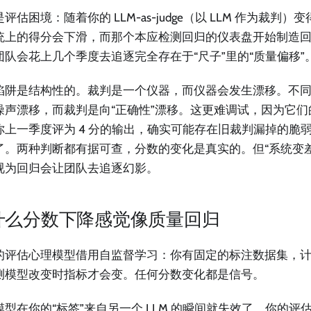
评估困境：随着你的 LLM-as-judge（以 LLM 作为裁判
统上的得分会下滑，而那个本应检测回归的仪表盘开始制造
团队会花上几个季度去追逐完全存在于“尺子”里的“质量偏移”
陷阱是结构性的。裁判是一个仪器，而仪器会发生漂移。不
噪声漂移，而裁判是向“正确性”漂移。这更难调试，因为它
你上一季度评为 4 分的输出，确实可能存在旧裁判漏掉的脆
了。两种判断都有据可查，分数的变化是真实的。但“系统变
视为回归会让团队去追逐幻影。
什么分数下降感觉像质量回归
的评估心理模型借用自监督学习：你有固定的标注数据集，
测模型改变时指标才会变。任何分数变化都是信号。
模型在你的“标签”来自另一个 LLM 的瞬间就失效了。你的评