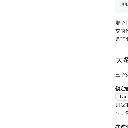
JU
那个
交的
是非
大
三个
锁定
clau
则版
时，
在过