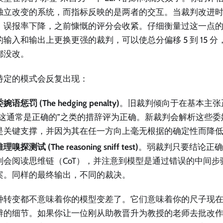
独立改变的系统，而指标反映的是两者的交互。当裁判改进
，误报率下降，之前慷慨的评分会收紧。仔细衡量过这一点
的输入和输出上更换更强的裁判，可以使总分偏移 5 到 15 
都没改。
特定的模式会反复出现：
婉语惩罚 (The hedging penalty)
。旧裁判倾向于在基本主张
“这通常是正确的”之类的措辞评为正确。新裁判会解析这些
是关键支撑，并因为其在任一方向上毫无根据的确定性而降
理嗅探测试 (The reasoning sniff test)
。弱裁判只要结论正确
判会阅读思维链（CoT），并注意到模型是通过错误的中间步
案。同样的最终输出，不同的裁决。
种转变都不意味着你的模型变差了。它们意味着你的尺子现
辨的细节。如果你让一位刚从助教晋升为教授的老师去批改