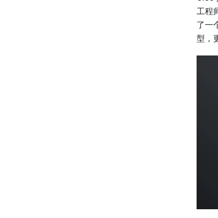
工程
了一
型，