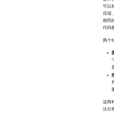
可以
压缩
相同
代码
两个
委
推
这两
法分