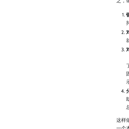
之，
这样
一个