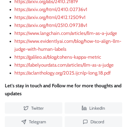
https://arxiv.org/abs/2410.21819
https://arxiv.org/html/2410.02736v1
https://arxiv.org/html/2412.12509v1
https://arxiv.org/html/2510.09738v1
https://www.langchain.com/articles/llm-as-a-judge
https://www.evidentlyai.com/blog/how-to-align-llm-
judge-with-human-labels
https://galileo.ai/blog/cohens-kappa-metric
https://labelyourdata.com/articles/llm-as-a-judge
https://aclanthology.org/2025.ijcnlp-long.18.pdf
Let's stay in touch and Follow me for more thoughts and
updates
Twitter
LinkedIn
Telegram
Discord