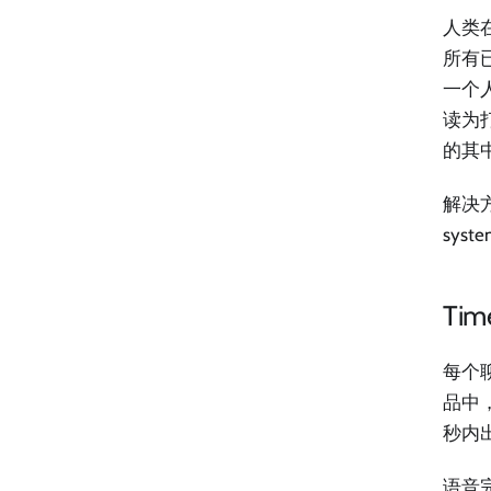
人类在
所有
一个
读为
的其
解决方
sy
Tim
每个聊
品中
秒内
语音