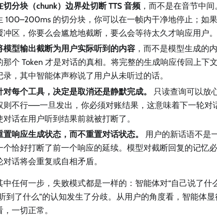
在切分块（chunk）边界处切断 TTS 音频
，而不是在音节中间。
生 100–200ms 的切分块，你可以在一帧内干净地停止；
缓冲区，你要么会尴尬地截断，要么会等待太久才响应用户
将模型输出截断为用户实际听到的内容
，而不是模型生成的
的那个 Token 才是对话的真相。将完整的生成响应传回上
记录，其中智能体声称说了用户从未听过的话。
针对每个工具，决定是取消还是静默完成。
只读查询可以放
权则不行——一旦发出，你必须对账结果，这意味着下一轮对
使对话在用户听到结果前就被打断了。
重置响应生成状态，而不重置对话状态。
用户的新话语不是
一个恰好打断了前一个响应的延续。模型对截断回复的记忆
轮对话将会重复或自相矛盾。
其中任何一步，失败模式都是一样的：智能体对“自己说了什
己听到了什么”的认知发生了分歧。从用户的角度看，智能体
看，一切正常。