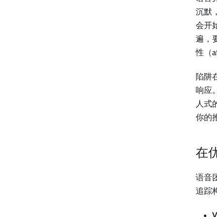
沉默
会开
遍，
性（a
陷阱
响应。
人式
你的
在
语音
追踪