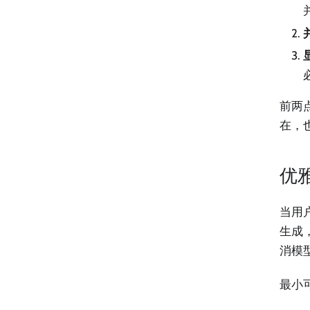
前两
在，
优
当用户
生成
消模
最小可行