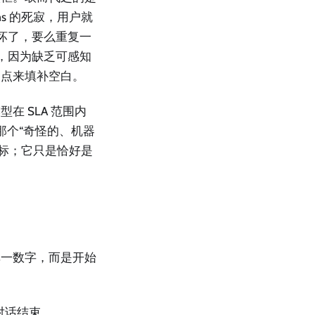
s 的死寂，用户就
统坏了，要么重复一
溃，因为缺乏可感知
入的点来填补空白。
 SLA 范围内
怨那个“奇怪的、机器
指标；它只是恰好是
单一数字，而是开始
轮对话结束。