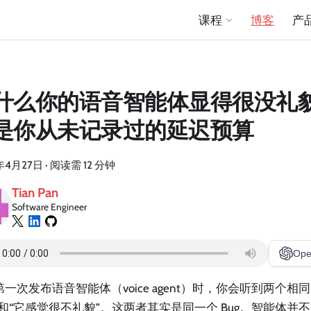
课程
博客
产
什么你的语音智能体显得很没礼
是你从未记录过的延迟预算
年4月27日
·
阅读需 12 分钟
Tian Pan
Software Engineer
Ope
一次发布语音智能体（voice agent）时，你会听到两个相
”和“它感觉很不礼貌”。这两者其实是同一个 Bug。智能体并