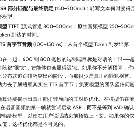
ASR 部分匹配与最终确定
(150–200ms)：转写文本何时变
给模型。
模型 TTFT
(流式管道 300–500ms；原生音频模型 250–500
Token 到达的时间。
TTS 首字节音频
(100–150ms)：从首个模型 Token 到发
加在一起，600 到 800 毫秒的端到端目标是对话的上限—
阶段都“很快”，智能体也会显得迟钝。如果你不分解预算，你就会花
化分布式追踪碰巧突出的阶段，而那很少是真正的罪魁祸首。负责
动力去了解瓶颈其实在 TTS 首字节；负责模型的团队坚信问
预算还能揭示出真正能扭转局面的非对称优化。在模型仍在
。在语音音频的第一帧就尝试启动 ASR，而不是等到 VAD 
传输给模型，以便在用户说话结束前预热上下文。如果你的
数值，这些优化都是不可见的。