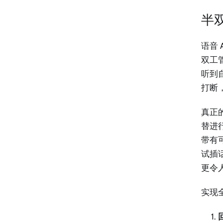
半
语音
双工
听到自
打断
真正
替进
带有
试插
更令
实现
回