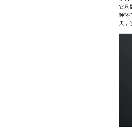
它只是
种“
天，