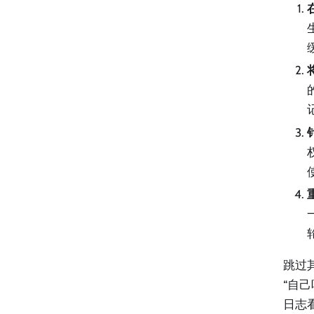
跳过
“自
日志