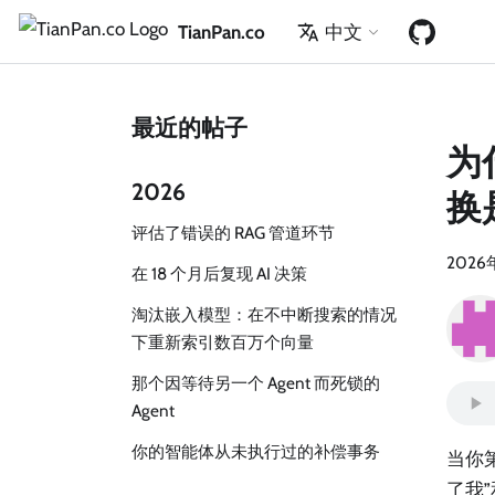
TianPan.co
中文
最近的帖子
为
2026
换
评估了错误的 RAG 管道环节
2026
在 18 个月后复现 AI 决策
淘汰嵌入模型：在不中断搜索的情况
下重新索引数百万个向量
那个因等待另一个 Agent 而死锁的
Agent
你的智能体从未执行过的补偿事务
当你第
了我