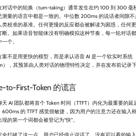
对话中的轮换（turn-taking）通常发生在约 100 到 300
已测量的语言中都是一致的。中位数 200ms 的说话者间隙
人类校准的基准。任何更慢的反应都会被解读为困惑，任何
打断。如果语音智能体没有明确模拟这种节奏，每一轮对话
中一个。
案不是用更快的模型，而是承认语音 AI 是一个软实时系统（soft 
stem），其预算由人类对话的物理特性决定，并在发布前记录
e-to-First-Token 的谎言
天 AI 团队都将首个 Token 时间（TTFT）内化为最重要
，600ms 的 TTFT 感觉很敏捷，因为用户的注意力还在输
出现的第一个词都会被登记为“快”。
完全打破了这一点。用户已经停止说话了。没有可以看的输