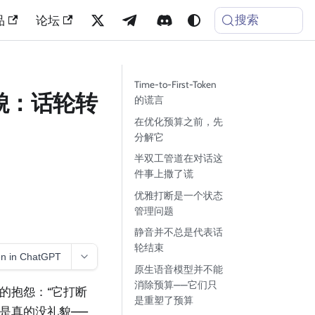
搜索
品
论坛
Time-to-First-Token
貌：话轮转
的谎言
在优化预算之前，先
分解它
半双工管道在对话这
件事上撒了谎
优雅打断是一个状态
管理问题
静音并不总是代表话
轮结束
n in ChatGPT
原生语音模型并不能
消除预算——它们只
同的抱怨：“它打断
是重塑了预算
不是真的没礼貌——