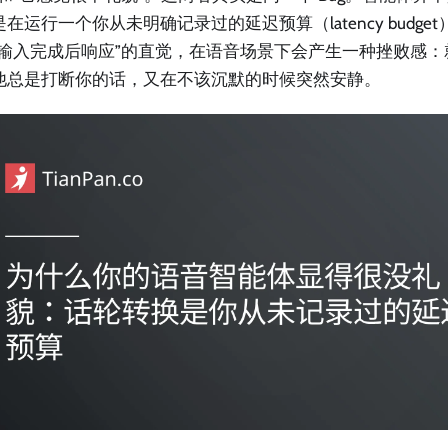
在运行一个你从未明确记录过的延迟预算（latency budge
在输入完成后响应”的直觉，在语音场景下会产生一种挫败感
他总是打断你的话，又在不该沉默的时候突然安静。