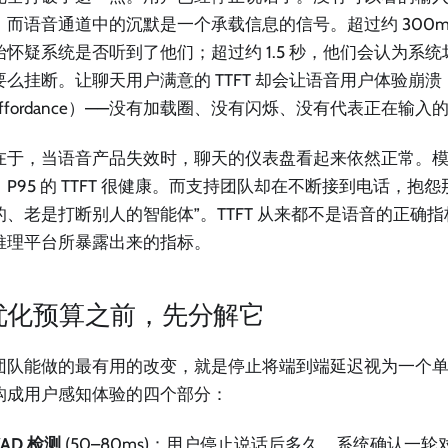
，而语音通道中的沉默是一个承载信息的信号。超过约 300m
始怀疑系统是否听到了他们；超过约 1.5 秒，他们会认为系
要么挂断。让聊天用户满意的 TTFT 却会让语音用户体验崩
ffordance）——没有加载圈、没有闪烁、没有代表正在输
在于，当语音产品失效时，聊天的仪表盘看起来依然正常。模型在
P95 的 TTFT 很健康。而支持团队却在不断接到电话，抱
的、老是打断别人的智能体”。TTFT 从来都不是语音的正确
推理平台所暴露出来的指标。
优化预算之前，先分解它
团队能做的最有用的改变，就是停止将端到端延迟视为一个
构成用户感知体验的四个部分：
VAD 检测
(50–80ms)：用户停止说话后多久，系统确认一