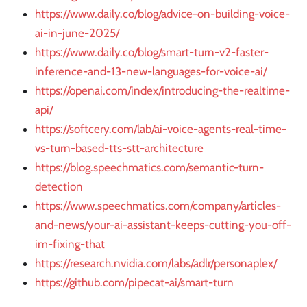
https://www.daily.co/blog/advice-on-building-voice-
ai-in-june-2025/
https://www.daily.co/blog/smart-turn-v2-faster-
inference-and-13-new-languages-for-voice-ai/
https://openai.com/index/introducing-the-realtime-
api/
https://softcery.com/lab/ai-voice-agents-real-time-
vs-turn-based-tts-stt-architecture
https://blog.speechmatics.com/semantic-turn-
detection
https://www.speechmatics.com/company/articles-
and-news/your-ai-assistant-keeps-cutting-you-off-
im-fixing-that
https://research.nvidia.com/labs/adlr/personaplex/
https://github.com/pipecat-ai/smart-turn