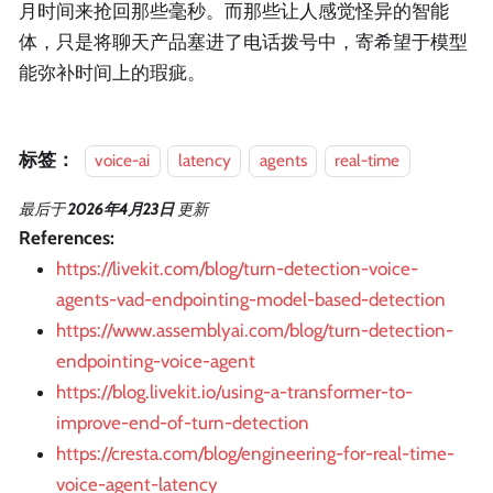
月时间来抢回那些毫秒。而那些让人感觉怪异的智能
体，只是将聊天产品塞进了电话拨号中，寄希望于模型
能弥补时间上的瑕疵。
标签：
voice-ai
latency
agents
real-time
最后
于
2026年4月23日
更新
References:
https://livekit.com/blog/turn-detection-voice-
agents-vad-endpointing-model-based-detection
https://www.assemblyai.com/blog/turn-detection-
endpointing-voice-agent
https://blog.livekit.io/using-a-transformer-to-
improve-end-of-turn-detection
https://cresta.com/blog/engineering-for-real-time-
voice-agent-latency