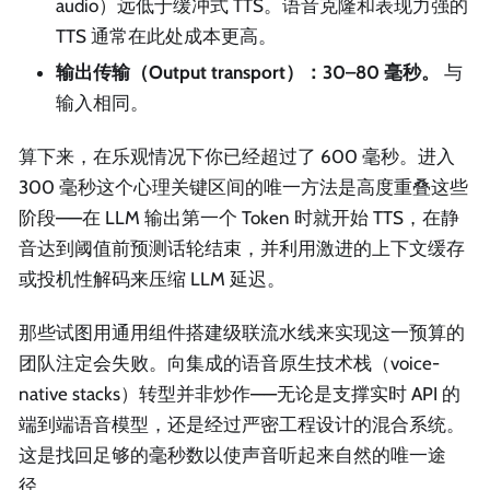
audio）远低于缓冲式 TTS。语音克隆和表现力强的
TTS 通常在此处成本更高。
输出传输（Output transport）：30–80 毫秒。
与
输入相同。
算下来，在乐观情况下你已经超过了 600 毫秒。进入
300 毫秒这个心理关键区间的唯一方法是高度重叠这些
阶段——在 LLM 输出第一个 Token 时就开始 TTS，在静
音达到阈值前预测话轮结束，并利用激进的上下文缓存
或投机性解码来压缩 LLM 延迟。
那些试图用通用组件搭建级联流水线来实现这一预算的
团队注定会失败。向集成的语音原生技术栈（voice-
native stacks）转型并非炒作——无论是支撑实时 API 的
端到端语音模型，还是经过严密工程设计的混合系统。
这是找回足够的毫秒数以使声音听起来自然的唯一途
径。