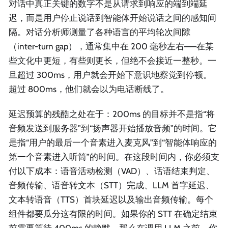
对话中真正关键的数字不是从请求到响应的端到端延
迟，而是用户停止说话到智能体开始说话之间的感知间
隔。对话分析师测量了各种语言的平均轮次间隙
（inter-turn gap），通常集中在 200 毫秒左右——在某
些文化中更短，有些则更长，但绝不会接近一整秒。一
旦超过 300ms，用户就会开始下意识地察觉到停顿。
超过 800ms，他们就会以为电话断线了。
延迟预算的残酷之处在于：200ms 的目标并不是指“将
音频发送到服务器”到“扬声器开始播放音频”的时间。它
是指“用户的最后一个音素进入麦克风”到“智能体响应的
第一个音素进入听筒”的时间。在这段时间内，你必须支
付以下成本：语音活动检测（VAD）、话语结束判定、
音频传输、语音转文本（STT）完成、LLM 首字延迟、
文本转语音（TTS）首块延迟以及输出音频传输。每个
组件都要瓜分这有限的时间。如果你的 STT 在确定结束
前需要等待 400ms 的静默，那么在调用 LLM 之前，你