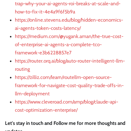
trap-why-your-ai-agents-roi-breaks-at-scale-and-
how-to-fix-it-4e4a9f6f5b9a
https://online.stevens.edu/blog/hidden-economics-
ai-agents-token-costs-latency/
https://medium.com/@yugank.aman/the-true-cost-
of-enterprise-ai-agents-a-complete-tco-
framework-e3b6228857e7
https://router.orq.ai/blog/auto-router-intelligent-llm-
routing
https://zilliz.com/learn/routellm-open-source-
framework-for-navigate-cost-quality-trade-offs-in-
llm-deployment
https://www.cleveroad.com/amp/blog/claude-api-
cost-optimization-enterprise/
Let's stay in touch and Follow me for more thoughts and