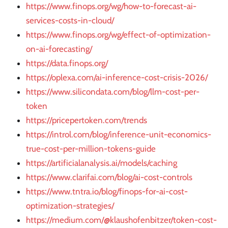
https://www.finops.org/wg/how-to-forecast-ai-
services-costs-in-cloud/
https://www.finops.org/wg/effect-of-optimization-
on-ai-forecasting/
https://data.finops.org/
https://oplexa.com/ai-inference-cost-crisis-2026/
https://www.silicondata.com/blog/llm-cost-per-
token
https://pricepertoken.com/trends
https://introl.com/blog/inference-unit-economics-
true-cost-per-million-tokens-guide
https://artificialanalysis.ai/models/caching
https://www.clarifai.com/blog/ai-cost-controls
https://www.tntra.io/blog/finops-for-ai-cost-
optimization-strategies/
https://medium.com/@klaushofenbitzer/token-cost-