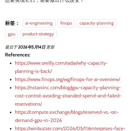
标签：
ai-engineering
finops
capacity-planning
gpu
product-strategy
最后
于
2026年5月14日
更新
References:
https://www.oreilly.com/radar/why-capacity-
planning-is-back/
https://www.finops.org/wg/finops-for-ai-overview/
https://nstarxinc.com/blog/gpu-capacity-planning-
cost-control-avoiding-stranded-spend-and-failed-
reservations/
https://compute.exchange/blogs/reserved-vs.-on-
demand-gpu-in-2026
https://winbuzzer.com/2026/05/11/enterprises-face-