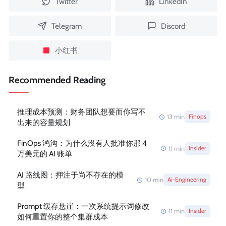
Twitter
LinkedIn
Telegram
Discord
小红书
Recommended Reading
推理成本预测：财务团队想要而你写不
13
min
Finops
出来的容量规划
FinOps 鸿沟：为什么没有人批准你那 4
11
min
Insider
万美元的 AI 账单
AI 路线图：押注于尚不存在的模
10
min
Ai-Engineering
型
Prompt 缓存悬崖：一次系统提示词修改
11
min
Insider
如何重置你的整个集群成本