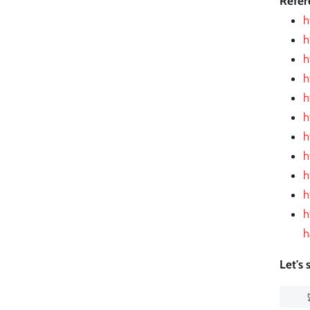
Refer
h
h
h
h
h
h
h
h
h
h
h
h
Let's