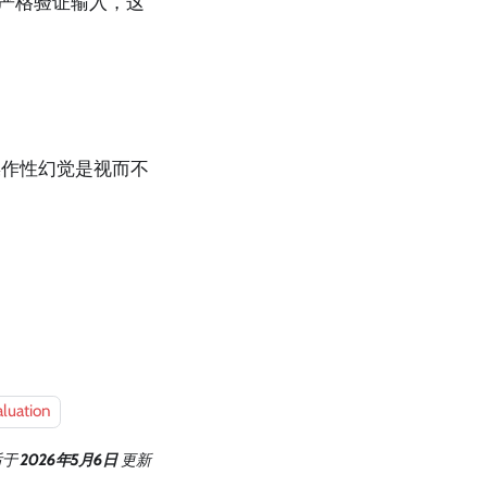
 严格验证输入，这
操作性幻觉是视而不
aluation
后
于
2026年5月6日
更新