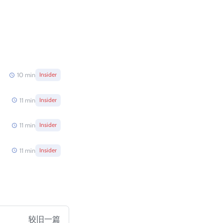
10
min
Insider
11
min
Insider
11
min
Insider
11
min
Insider
较旧一篇