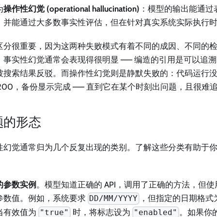
为
操作性幻觉 (operational hallucination)
：模型的输出能通过
，并能通过大多数事实性评估，但在针对真实系统实际执行
区分很重要，因为这两种失败模式有着不同的成因、不同的
。事实性幻觉通常会表现得很明显 —— 编造的引用是可以追
被搜索结果反驳。而操作性幻觉则是静默失败的：代码运行没有
 200，备份显示完成 —— 直到它在某个时刻出问题，且很难
题的形态
性幻觉通常归为几个反复出现的类别。了解这些分类有助于
的参数实例
。模型知道正确的 API，调用了正确的方法，但
参数值。例如，系统要求
，但指定的日期格式
DD/MM/YYYY
当有效值为
时，将标志设为
。如果你的 
"true"
"enabled"