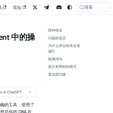
搜索
品
论坛
两种错误
nt 中的操
问题的形态
为什么评估体系会遗
漏它
检测鸿沟
真正有帮助的模式
置信度问题
n in ChatGPT
了正确的工具，使用了
你的 DBA 在