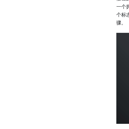
一个拥
个标
骤。