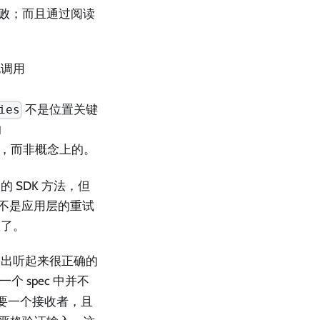
失败；而且通过阅读
地调用
不是位置关键
ies
的
，而非概念上的。
 SDK 方法，但
而不是应用层的重试
效了。
构出听起来很正确的
 spec 中并不
需要一个接收者，且