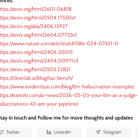
ences:
ttps://arxiv.org/html/2601.06818
ttps://arxiv.org/html/2504.17550v1
ttps://arxiv.org/abs/2406.15927
ttps://arxiv.org/html/2604.07755v1
ttps://www.nature.com/articles/s41586-024-07421-0
ttps://arxiv.org/html/2406.20015
ttps://arxiv.org/html/2404.00971v3
ttps://arxiv.org/html/2503.22821
ttps://cleanlab.ai/blog/tau-bench/
ttps://www.evidentlyai.com/blog/llm-hallucination-examples
ttps://earezki.com/ai-news/2026-05-03-your-llm-as-a-judge
allucinations-42-are-your-pipeline/
 stay in touch and Follow me for more thoughts and updates
Twitter
LinkedIn
Telegram