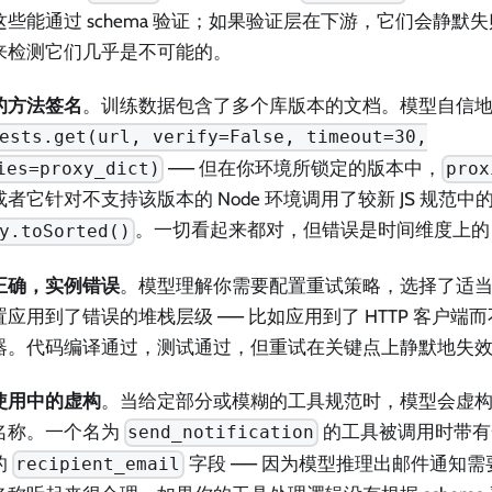
这些能通过 schema 验证；如果验证层在下游，它们会静默
来检测它们几乎是不可能的。
的方法签名
。训练数据包含了多个库版本的文档。模型自信
ests.get(url, verify=False, timeout=30,
—— 但在你环境所锁定的版本中，
ies=proxy_dict)
prox
者它针对不支持该版本的 Node 环境调用了较新 JS 规范中
。一切看起来都对，但错误是时间维度上的
y.toSorted()
正确，实例错误
。模型理解你需要配置重试策略，选择了适当的
置应用到了错误的堆栈层级 —— 比如应用到了 HTTP 客户端
器。代码编译通过，测试通过，但重试在关键点上静默地失
使用中的虚构
。当给定部分或模糊的工具规范时，模型会虚
名称。一个名为
的工具被调用时带有一个
send_notification
的
字段 —— 因为模型推理出邮件通知
recipient_email