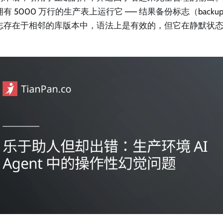
有 5000 万行的生产表上运行它 —— 结果备份标志（backup
志存在于相邻的库版本中，语法上是有效的，但它在静默状