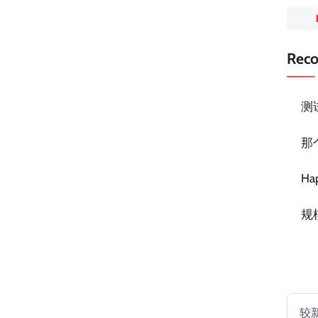
Rec
测
那
Ha
规
较