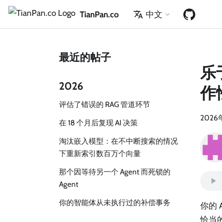
TianPan.co
中文
最近的帖子
乐
2026
作
评估了错误的 RAG 管道环节
2026
在 18 个月后复现 AI 决策
淘汰嵌入模型：在不中断搜索的情况
下重新索引数百万个向量
那个因等待另一个 Agent 而死锁的
Agent
你的智能体从未执行过的补偿事务
你的 
恰当