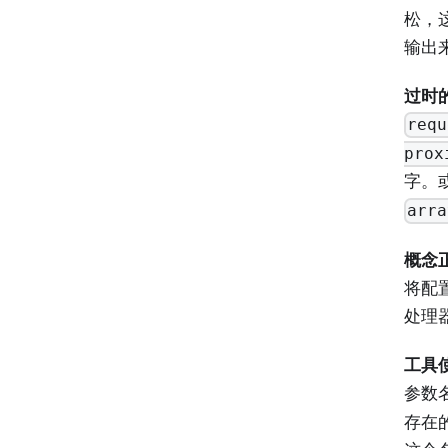
松，
输出
过时
requ
prox
字。或
arra
概念
将配
处理
工具
参数
存在