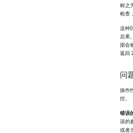
称之
检查
这种
后果
据会
返回
问
操作
控。
错误
误的
或者