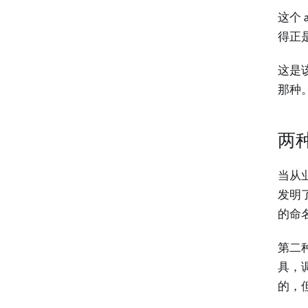
这个
得正
这是
那种
两
当从
发明
的命
第二
具，
的，