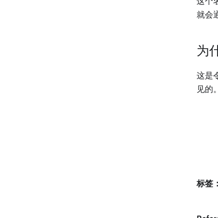
这个
就会
为
这是
见的
标签