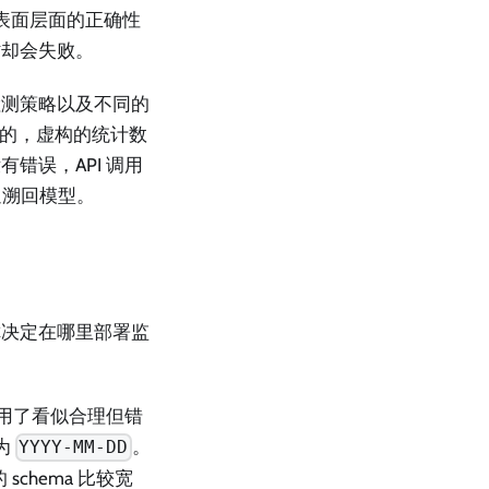
表面层面的正确性
时却会失败。
检测策略以及不同的
溯的，虚构的统计数
错误，API 调用
追溯回模型。
你决定在哪里部署监
使用了看似合理但错
为
。
YYYY-MM-DD
schema 比较宽