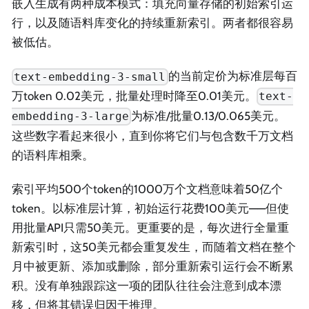
嵌入生成有两种成本模式：填充向量存储的初始索引运
行，以及随语料库变化的持续重新索引。两者都很容易
被低估。
的当前定价为标准层每百
text-embedding-3-small
万token 0.02美元，批量处理时降至0.01美元。
text-
为标准/批量0.13/0.065美元。
embedding-3-large
这些数字看起来很小，直到你将它们与包含数千万文档
的语料库相乘。
索引平均500个token的1000万个文档意味着50亿个
token。以标准层计算，初始运行花费100美元——但使
用批量API只需50美元。更重要的是，每次进行全量重
新索引时，这50美元都会重复发生，而随着文档在整个
月中被更新、添加或删除，部分重新索引运行会不断累
积。没有单独跟踪这一项的团队往往会注意到成本漂
移，但将其错误归因于推理。